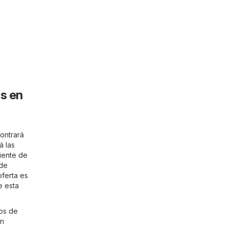
s en
ontrará
á las
ciente de
 de
ferta es
e esta
tos de
un