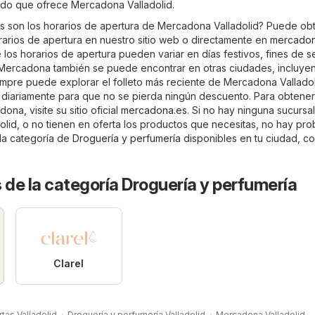
tido que ofrece Mercadona Valladolid.
s son los horarios de apertura de Mercadona Valladolid? Puede ob
orarios de apertura en nuestro sitio web o directamente en
mercadon
los horarios de apertura pueden variar en días festivos, fines de 
Mercadona también se puede encontrar en otras ciudades, incluye
iempre puede explorar el folleto más reciente de Mercadona Valladol
an diariamente para que no se pierda ningún descuento. Para obtene
na, visite su sitio oficial
mercadona.es
. Si no hay ninguna sucursa
lid, o no tienen en oferta los productos que necesitas, no hay pro
 la categoría de
Droguería y perfumería
disponibles en tu ciudad, c
 de la categoría Droguería y perfumería
Clarel
tas Valladolid
Droguería y perfumería Valladolid
Mercadona Valladolid