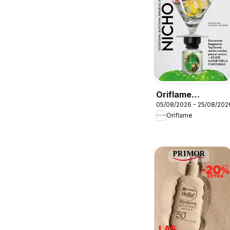
Oriflame
05/08/2026 - 25/08/202
Catálogo
Oriflame
Campaña 11