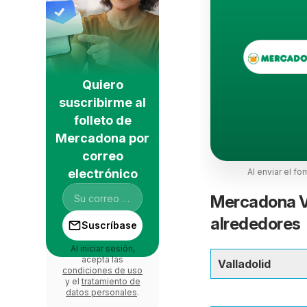
Quiero
suscribirme al
folleto de
Mercadona por
correo
electrónico
Al enviar el fo
Mercadona Va
alrededores
Suscríbase
Al iniciar sesión,
acepta las
Valladolid
condiciones de uso
y el
tratamiento de
datos personales
.