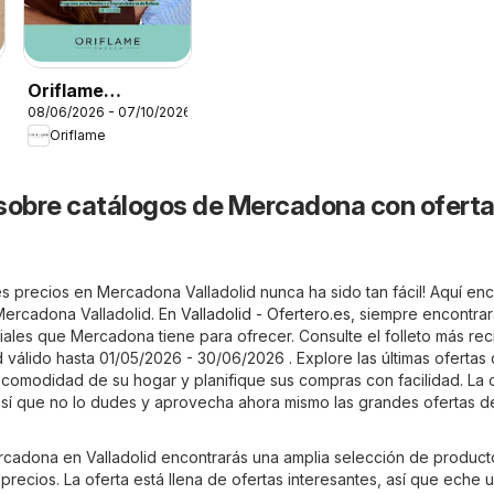
Oriflame
08/06/2026 - 07/10/2026
Catálogo Beauty
Oriflame
Rewards
sobre catálogos de Mercadona con oferta
s precios en Mercadona Valladolid nunca ha sido tan fácil! Aquí enc
 Mercadona Valladolid. En
Valladolid - Ofertero.es
, siempre encontrar
iales que Mercadona tiene para ofrecer. Consulte el folleto más re
válido hasta 01/05/2026 - 30/06/2026 . Explore las últimas ofertas
omodidad de su hogar y planifique sus compras con facilidad. La o
 así que no lo dudes y aprovecha ahora mismo las grandes ofertas d
ercadona en Valladolid encontrarás una amplia selección de produc
precios. La oferta está llena de ofertas interesantes, así que eche 