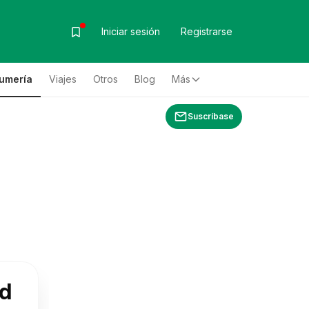
Iniciar sesión
Registrarse
fumería
Viajes
Otros
Blog
Más
Suscríbase
id