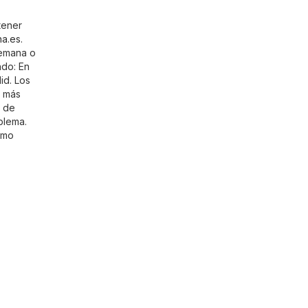
tener
a.es
.
semana o
ndo: En
id. Los
r más
l de
blema.
omo