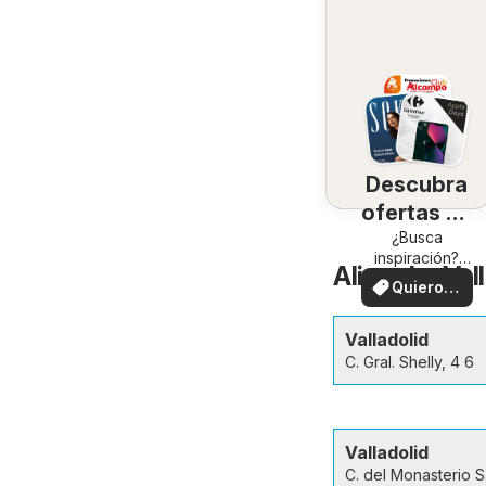
Descubra
ofertas en
su zona
¿Busca
inspiración?
Alimerka Vall
¡Vea las ofertas
Quiero
en su zona!
ver
Valladolid
C. Gral. Shelly, 4 6
Valladolid
C. del Monasterio 