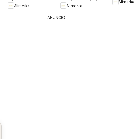
Asturias
Castilla y León
Alimerka
Alimerka
Alimerka
ANUNCIO