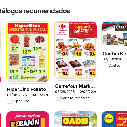
catálogos recomendados
Costco Kir
07/08/2026 -
Costco
Carrefour Market
HiperDino Folleto
07/08/2026 - 10/08/2026
Precio Imbatible
07/08/2026 - 10/08/2026
26
Carrefour Market
HiperDino