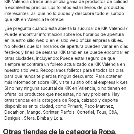
KIK Valencia ofrece una amplia gama de productos de calidad
a excelentes precios. Los folletos están llenos de productos
interesantes, así que no lo dudes y descubre todo el surtido
que KIK en Valencia te ofrece.
¿Se pregunta cuándo está abierta la sucursal de KIK Valencia?
Puede encontrar información sobre los horarios de apertura
en nuestro sitio web o en el sitio web oficial
empresa.kik.es
.
No olvides que los horarios de apertura pueden variar en días
festivos y fines de semana. KIK también se puede encontrar en
otras ciudades, incluyendo: Puede estar seguro de que
siempre encontrará un folleto actualizado de KIK Valencia en
nuestro sitio web. Recopilamos folletos para ti todos los días
para que nunca te pierdas ningún descuento. Para obtener
más información sobre KIK, visite su sitio oficial
empresa.kik.es
.
Si no hay ninguna sucursal de KIK en Valencia, o no tienen en
oferta los productos que necesitas, no hay problema. Hay
otras tiendas en la categoría de
Ropa, calzado y deporte
disponibles en tu ciudad, como
Primark
,
Paco Martinez
,
Decathlon
,
Mango
,
Sprinter
,
Parfois
,
Cortefiel
,
Tous
,
C&A
,
Desigual
,
Sfera
,
Bimba y Lola
.
Otras tiendas de la categoría Ropa,