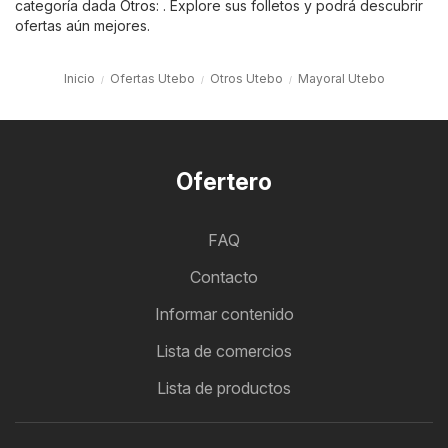
categoría dada
Otros
: . Explore sus folletos y podrá descubrir
ofertas aún mejores.
Inicio
Ofertas Utebo
Otros Utebo
Mayoral Utebo
Ofertero
FAQ
Contacto
Informar contenido
Lista de comercios
Lista de productos