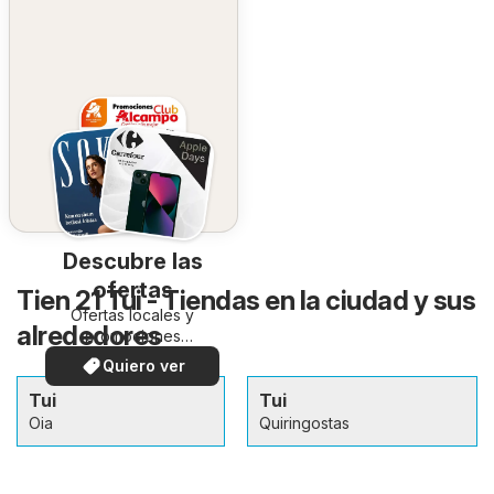
Descubre las
ofertas
Tien 21 Tui - Tiendas en la ciudad y sus
Ofertas locales y
alrededores
promociones
especiales.
Quiero ver
Tui
Tui
Oia
Quiringostas