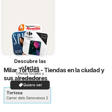
Descubre las
ofertas
Milar Tortosa - Tiendas en la ciudad y
Ofertas locales y
sus alrededores
promociones
especiales.
Quiero ver
Tortosa
Carrer dels Genovesos 2