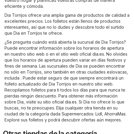
vuestro hogar y planificad vuestras compras de manera
eficiente y cómoda.
Dia Torrijos ofrece una amplia gama de productos de calidad a
excelentes precios. Los folletos están llenos de productos
interesantes, así que no lo dudes y descubre todo el surtido
que Dia en Torrijos te ofrece.
¿Se pregunta cuándo está abierta la sucursal de Dia Torrijos?
Puede encontrar información sobre los horarios de apertura
en nuestro sitio web o en el sitio web oficial
dia.es
. No olvides
que los horarios de apertura pueden variar en días festivos y
fines de semana. Las sucursales de Dia se pueden encontrar
no sólo en Torrijos, sino también en otras ciudades eslovacas,
incluida . Puede estar seguro de que siempre encontrará un
folleto actualizado de Dia Torrijos en nuestro sitio web.
Recopilamos folletos para ti todos los días para que nunca te
pierdas ningún descuento. Para obtener más información
sobre Dia, visite su sitio oficial
dia.es
. Si Dia no ofrece lo que
buscas, no te preocupes. Elija cualquier otra tienda en su
ciudad de la categoría dada
Supermercados
:
Lidl
,
AhorraMas
.
Explore sus folletos y podrá descubrir ofertas aún mejores.
Otras tiendas de la categoría