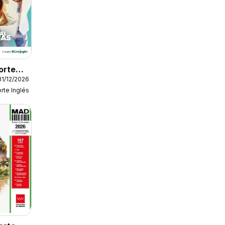
Corte
31/12/2026
ecial
orte Inglés