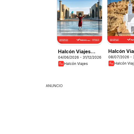
Halcón Via
Halcón Viajes
08/07/2026 - 
04/06/2026 - 31/12/2026
Túnez
Comfort level
Halcón Via
Halcón Viajes
2026
ANUNCIO