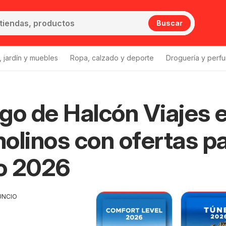
Buscar
 jardín y muebles
Ropa, calzado y deporte
Droguería y perfu
go de Halcón Viajes 
ajes Torremolinos
olinos con ofertas p
o 2026
UNCIO