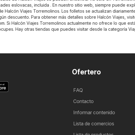
ades eslovacas, incluida . En nuestro sitio web, siempre puede expl
de Halcón Viajes Torremolinos. Los folletos se actualizan diariament
ún descuento. Para obtener más detalles sobre Halcón Viajes, visite
com
. Si Halcón Viajes Torremolinos actualmente no ofrece lo que est
cupes. Hay otras tiendas que puedes visitar desde la categoría
Via
Ofertero
FAQ
Contacto
Informar contenido
Lista de comercios
Lista de productos