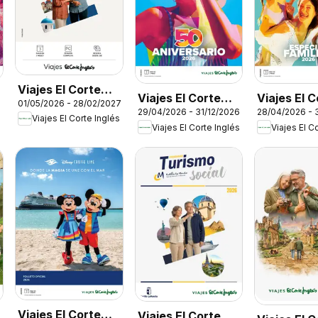
Viajes El Corte
Viajes El Corte
Viajes El 
01/05/2026 - 28/02/2027
Inglés Rutas
29/04/2026 - 31/12/2026
28/04/2026 - 
Inglés Catálogo
Inglés Esp
Viajes El Corte Inglés
Culturales
Viajes El Corte Inglés
Viajes El C
50 aniversario
familias
Cantabria
Tourmundial
Viajes El Corte
Viajes El Corte