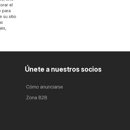
orar el
e para
 su sitio
ás
jes
,
Únete a nuestros socios
Cómo anunciarse
Zona B2B