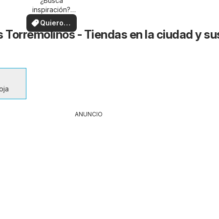
su zona
¿Busca
inspiración?
¡Vea las ofertas
Quiero
en su zona!
 Torremolinos - Tiendas en la ciudad y su
ver
oja
ANUNCIO