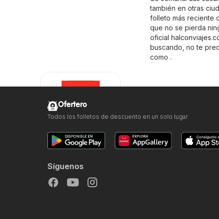
también en otras ciud
folleto más reciente 
que no se pierda ning
oficial
halconviajes.
buscando, no te preo
como .
Ofertero
Todos los folletos de descuento en un solo lugar
Halcón Viajes
Síguenos