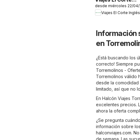
desde miércoles 22/04
Inglés
Viajes El Corte Inglés
PortAventura
World
Información 
en Torremoli
¿Está buscando los úl
correcto! Siempre pu
Torremolinos - Ofert
Torremolinos válido h
desde la comodidad d
limitado, así que no
En Halcón Viajes Tor
excelentes precios. L
ahora la oferta comp
¿Se pregunta cuándo 
información sobre los
halconviajes.com
. No
de semana. Las sucur