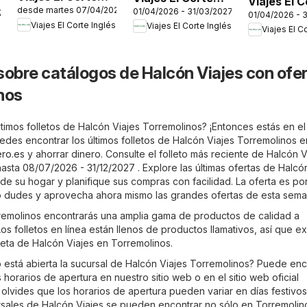
Viajes El 
desde martes 07/04/2026
01/04/2026 - 31/03/2027
Inglés Disney
Inglés Turismo
/2026
01/04/2026 - 
Inglés Rut
Viajes El Corte Inglés
Viajes El Corte Inglés
Cruise Line
Social Castilla La
Viajes El C
Culturales
Mancha
Comunidad
Madrid
sobre catálogos de Halcón Viajes con ofe
nos
timos folletos de Halcón Viajes Torremolinos? ¡Entonces estás en el
edes encontrar los últimos folletos de Halcón Viajes Torremolinos e
ero.es
y ahorrar dinero. Consulte el folleto más reciente de Halcón V
asta 08/07/2026 - 31/12/2027 . Explore las últimas ofertas de Halcó
e su hogar y planifique sus compras con facilidad. La oferta es po
 lo dudes y aprovecha ahora mismo las grandes ofertas de esta sema
remolinos encontrarás una amplia gama de productos de calidad a
os folletos en línea están llenos de productos llamativos, así que e
leta de Halcón Viajes en Torremolinos.
está abierta la sucursal de Halcón Viajes Torremolinos? Puede enc
 horarios de apertura en nuestro sitio web o en el sitio web oficial
 olvides que los horarios de apertura pueden variar en días festivos
sales de Halcón Viajes se pueden encontrar no sólo en Torremolino