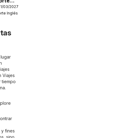
Corte
31/03/2027
as
orte Inglés
 de la
 de
rtas
 lugar
n
iajes
n Viajes
r tiempo
na.
xplore
ontrar
 y fines
s, sino