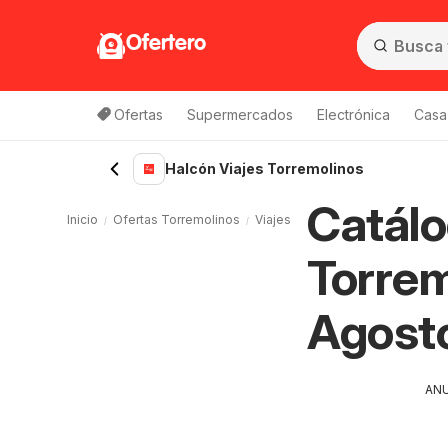
Ofertero
Ofertas
Supermercados
Electrónica
Casa,
Halcón Viajes Torremolinos
Catálo
Inicio
Ofertas Torremolinos
Viajes Torremolinos
Halcón Vi
Torrem
Agost
AN