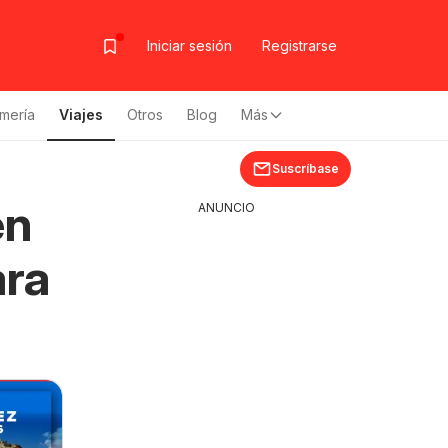
Iniciar sesión
Registrarse
mería
Viajes
Otros
Blog
Más
Suscríbase
en
ANUNCIO
ara