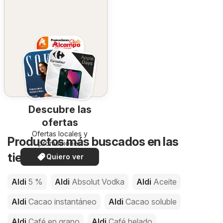
Descubre las
ofertas
Ofertas locales y
Productos más buscados en las
promociones
especiales.
tiendas de Aldi
Quiero ver
Aldi
5 %
Aldi
Absolut Vodka
Aldi
Aceite
Aldi
Cacao instantáneo
Aldi
Cacao soluble
Aldi
Café en grano
Aldi
Café helado