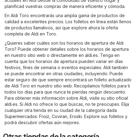
actuales en Aldi desde la comodidad de vuestro hogar y
planificad vuestras compras de manera eficiente y cómoda.
En Aldi Toro encontrarás una amplia gama de productos de
calidad a excelentes precios. Los folletos en línea están llenos
de productos llamativos, así que explore ahora la oferta
completa de Aldi en Toro.
¿Quieres saber cuáles son los horarios de apertura de Aldi
Toro? Puede obtener detalles sobre los horarios de apertura
en nuestro sitio web o directamente en
aldi.es
. Tenga en
cuenta que los horarios de apertura pueden variar en días
festivos, fines de semana o eventos especiales. Aldi también
se puede encontrar en otras ciudades, incluyendo: Puede
estar seguro de que siempre encontrará un folleto actualizado
de Aldi Toro en nuestro sitio web. Recopilamos folletos para ti
todos los días para que nunca te pierdas ningún descuento.
Para obtener más información sobre Aldi, visite su sitio oficial
aldi.es
. Si Aldi no ofrece lo que buscas, no te preocupes. Elija
cualquier otra tienda en su ciudad de la categoría dada
Supermercados
:
Froiz
,
Coviran
,
Eroski
. Explore sus folletos y
podrá descubrir ofertas aún mejores.
Otras tiendas de la categoría