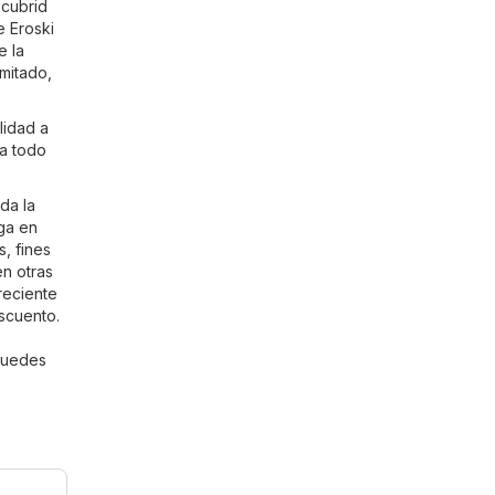
scubrid
e Eroski
e la
imitado,
lidad a
 a todo
da la
ga en
, fines
n otras
reciente
escuento.
puedes