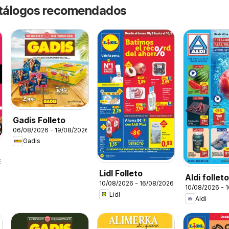
catálogos recomendados
Gadis Folleto
06/08/2026 - 19/08/2026
Gadis
6
Lidl Folleto
Aldi follet
10/08/2026 - 16/08/2026
10/08/2026 - 
Península
Lidl
Aldi