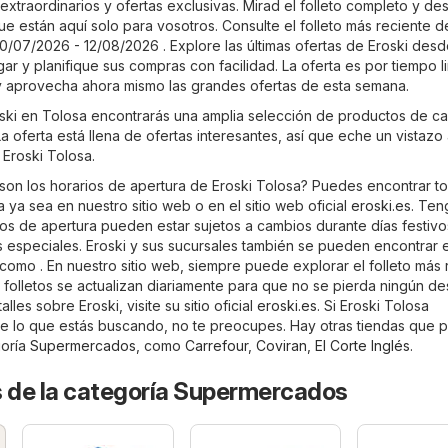
xtraordinarios y ofertas exclusivas. Mirad el folleto completo y de
ue están aquí solo para vosotros. Consulte el folleto más reciente d
0/07/2026 - 12/08/2026 . Explore las últimas ofertas de Eroski desd
 y planifique sus compras con facilidad. La oferta es por tiempo l
y aprovecha ahora mismo las grandes ofertas de esta semana.
roski en Tolosa encontrarás una amplia selección de productos de ca
a oferta está llena de ofertas interesantes, así que eche un vistazo
 Eroski Tolosa.
son los horarios de apertura de Eroski Tolosa? Puedes encontrar to
 ya sea en nuestro sitio web o en el sitio web oficial
eroski.es
. Ten
os de apertura pueden estar sujetos a cambios durante días festivos
especiales. Eroski y sus sucursales también se pueden encontrar e
como . En nuestro sitio web, siempre puede explorar el folleto más 
 folletos se actualizan diariamente para que no se pierda ningún d
les sobre Eroski, visite su sitio oficial
eroski.es
. Si Eroski Tolosa
e lo que estás buscando, no te preocupes. Hay otras tiendas que 
goría
Supermercados
, como
Carrefour
,
Coviran
,
El Corte Inglés
.
s de la categoría Supermercados