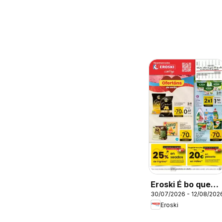
Eroski É bo que
30/07/2026 - 12/08/202
sexa de aquí
Eroski