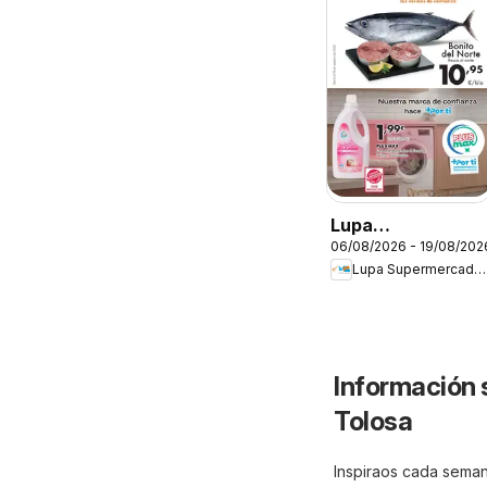
Lupa
06/08/2026 - 19/08/202
Supermercados
Lupa Supermercados
Folleto
Información 
Tolosa
Inspiraos cada semana