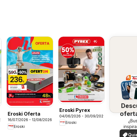
Desc
Eroski Pyrex
ofert
Eroski Oferta
04/06/2026 - 30/09/2026
6
16/07/2026 - 12/08/2026
su 
¿Bu
Eroski
inspir
Eroski
¡Vea las
Qui