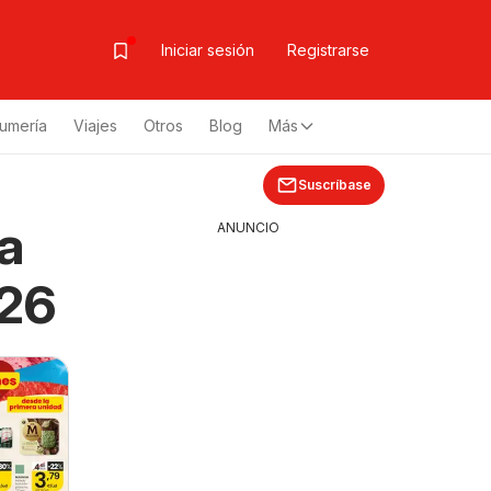
Iniciar sesión
Registrarse
fumería
Viajes
Otros
Blog
Más
Suscríbase
a
ANUNCIO
026