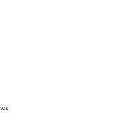
s
vas