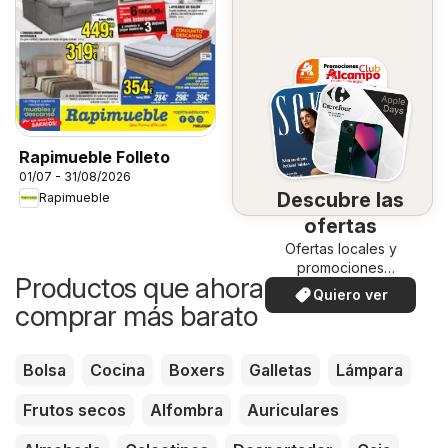
Rapimueble Folleto
01/07 - 31/08/2026
Descubre las
Rapimueble
ofertas
Ofertas locales y
promociones
Productos que ahora puedes
especiales.
Quiero ver
comprar más barato
Bolsa
Cocina
Boxers
Galletas
Lámpara
Frutos secos
Alfombra
Auriculares