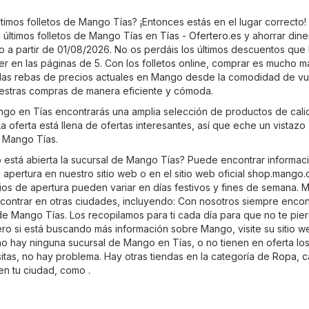
timos folletos de Mango Tías? ¡Entonces estás en el lugar correcto
 últimos folletos de Mango Tías en
Tías - Ofertero.es
y ahorrar diner
ido a partir de 01/08/2026. No os perdáis los últimos descuentos qu
er en las páginas de 5. Con los folletos online, comprar es mucho má
 las rebas de precios actuales en Mango desde la comodidad de vu
uestras compras de manera eficiente y cómoda.
ango en Tías encontrarás una amplia selección de productos de cali
a oferta está llena de ofertas interesantes, así que eche un vistazo
e Mango Tías.
está abierta la sucursal de Mango Tías? Puede encontrar informac
 apertura en nuestro sitio web o en el sitio web oficial
shop.mango.
rios de apertura pueden variar en días festivos y fines de semana.
ontrar en otras ciudades, incluyendo: Con nosotros siempre encont
 de Mango Tías. Los recopilamos para ti cada día para que no te pie
ro si está buscando más información sobre Mango, visite su sitio we
 no hay ninguna sucursal de Mango en Tías, o no tienen en oferta lo
tas, no hay problema. Hay otras tiendas en la categoría de
Ropa, c
en tu ciudad, como .