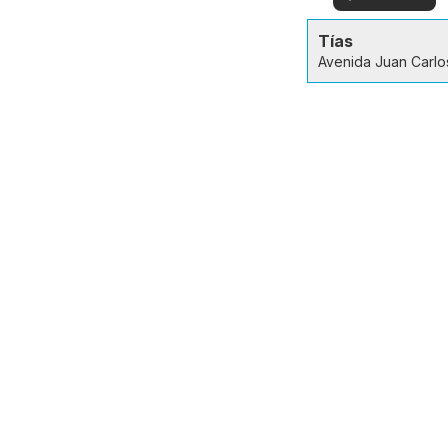
en su zona!
ver
Tías
Avenida Juan Carlos