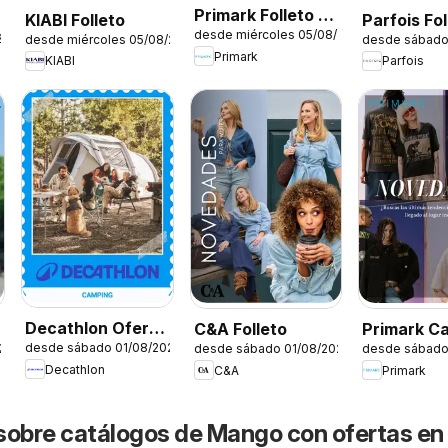
Primark Folleto -
KIABI Folleto
Parfois Fol
desde miércoles 05/08/2026
Hogar
26
desde miércoles 05/08/2026
desde sábado
Primark
KIABI
Parfois
Decathlon Oferta
C&A Folleto
Primark C
desde sábado 01/08/2026
26
desde sábado 01/08/2026
desde sábado
estacional
Decathlon
C&A
Primark
sobre catálogos de Mango con ofertas en