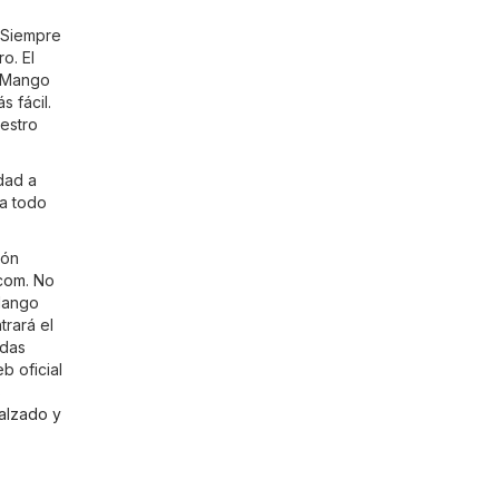
! Siempre
o. El
e Mango
s fácil.
estro
dad a
 a todo
ión
com
. No
 Mango
rará el
rdas
b oficial
s
alzado y