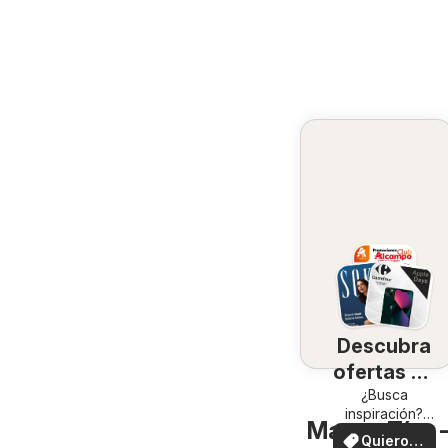
Descubra
ofertas en
su zona
¿Busca
inspiración?
Mango Tías -
¡Vea las ofertas
Quiero