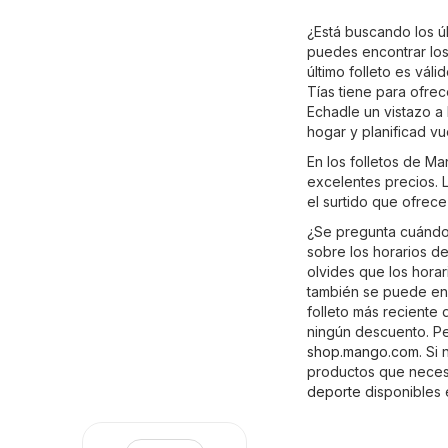
¿Está buscando los úl
puedes encontrar los
último folleto es vál
Tías tiene para ofrec
Echadle un vistazo a
hogar y planificad v
En los folletos de M
excelentes precios. L
el surtido que ofrec
¿Se pregunta cuándo 
sobre los horarios de
olvides que los hora
también se puede enc
folleto más reciente
ningún descuento. Pe
shop.mango.com
. Si
productos que necesi
deporte
disponibles 