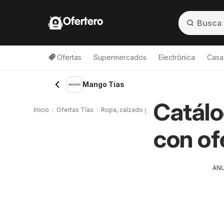
Ofertero
Ofertas
Supermercados
Electrónica
Casa,
Mango Tías
Catálo
Inicio
Ofertas Tías
Ropa, calzado y deporte Tías
Mango Tí
con of
AN