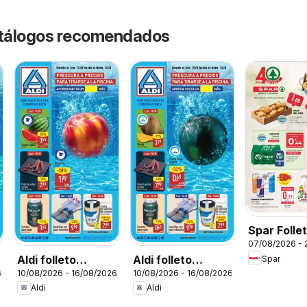
catálogos recomendados
Spar Folle
07/08/2026 - 
Aldi folleto
Aldi folleto
Spar
6
10/08/2026 - 16/08/2026
10/08/2026 - 16/08/2026
Baleares
Canarias
Aldi
Aldi