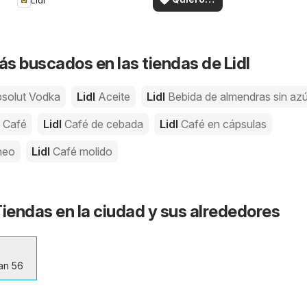
Lidl
en su zona!
ver
s buscados en las tiendas de Lidl
solut Vodka
Lidl
Aceite
Lidl
Bebida de almendras sin az
l
Café
Lidl
Café de cebada
Lidl
Café en cápsulas
neo
Lidl
Café molido
 Tiendas en la ciudad y sus alrededores
an 56