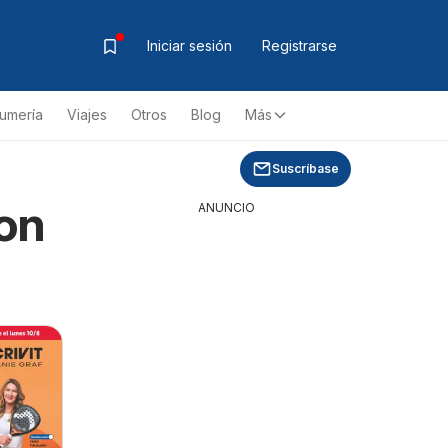
Iniciar sesión
Registrarse
fumería
Viajes
Otros
Blog
Más
Suscríbase
con
ANUNCIO