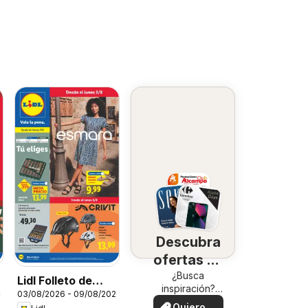
Descubra
ofertas en
su zona
¿Busca
Lidl Folleto de
inspiración?
26
03/08/2026 - 09/08/2026
bazar
¡Vea las ofertas
Quiero