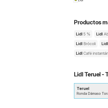
Lidl
Productos má
Lidl
5 %
Lidl
Ab
Lidl
Brócoli
Lid
Lidl
Café instantá
Lidl Teruel -
Teruel
Ronda Dámaso Tor