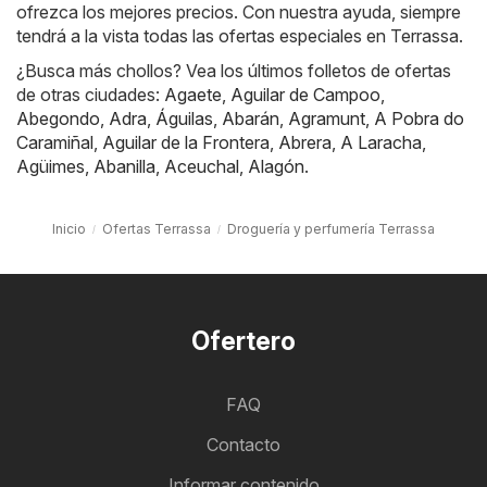
ofrezca los mejores precios. Con nuestra ayuda, siempre
tendrá a la vista todas las ofertas especiales en Terrassa.
¿Busca más chollos? Vea los últimos folletos de ofertas
de otras ciudades:
Agaete
,
Aguilar de Campoo
,
Abegondo
,
Adra
,
Águilas
,
Abarán
,
Agramunt
,
A Pobra do
Caramiñal
,
Aguilar de la Frontera
,
Abrera
,
A Laracha
,
Agüimes
,
Abanilla
,
Aceuchal
,
Alagón
.
Inicio
Ofertas Terrassa
Droguería y perfumería Terrassa
Ofertero
FAQ
Contacto
Informar contenido