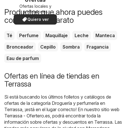
Ofertas locales y
Productos que ahora puedes
promociones
especiales.
comprar más barato
Quiero ver
Té
Perfume
Maquillaje
Leche
Manteca
Bronceador
Cepillo
Sombra
Fragancia
Eau de parfum
Ofertas en línea de tiendas en
Terrassa
Si está buscando los últimos folletos y catálogos de
ofertas de la categoría Droguería y perfumería en
Terrassa, ¡está en el lugar correcto! En nuestro sitio web
Terrassa - Ofertero.es
, podrá encontrar toda la
información sobre ofertas y descuentos en Terrassa. Las