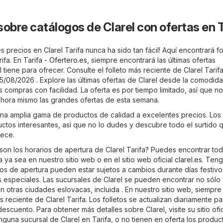
sobre catálogos de Clarel con ofertas en T
 precios en Clarel Tarifa nunca ha sido tan fácil! Aquí encontrará fo
rifa. En
Tarifa - Ofertero.es
, siempre encontrará las últimas ofertas
 tiene para ofrecer. Consulte el folleto más reciente de Clarel Tarifa
5/08/2026 . Explore las últimas ofertas de Clarel desde la comodid
s compras con facilidad. La oferta es por tiempo limitado, así que no
hora mismo las grandes ofertas de esta semana.
 una amplia gama de productos de calidad a excelentes precios. Los 
uctos interesantes, así que no lo dudes y descubre todo el surtido 
rece.
son los horarios de apertura de Clarel Tarifa? Puedes encontrar tod
 ya sea en nuestro sitio web o en el sitio web oficial
clarel.es
. Ten
os de apertura pueden estar sujetos a cambios durante días festivos
especiales. Las sucursales de Clarel se pueden encontrar no sólo
en otras ciudades eslovacas, incluida . En nuestro sitio web, siempr
ás reciente de Clarel Tarifa. Los folletos se actualizan diariamente p
escuento. Para obtener más detalles sobre Clarel, visite su sitio ofic
inguna sucursal de Clarel en Tarifa, o no tienen en oferta los produ