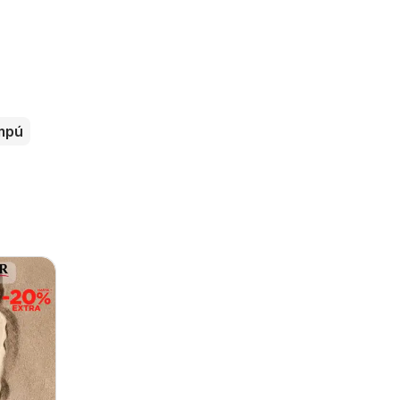
s
mpú