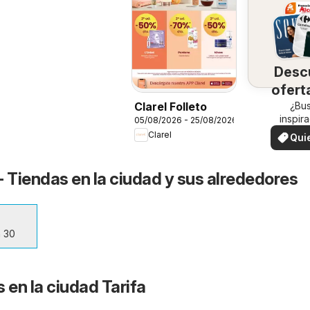
Desc
ofert
su 
¿Bu
Clarel Folleto
inspir
05/08/2026 - 25/08/2026
¡Vea las
Clarel
Qui
en su 
ver
 - Tiendas en la ciudad y sus alrededores
n 30
 en la ciudad Tarifa