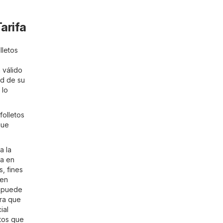
arifa
lletos
 válido
ad de su
 lo
folletos
que
a la
ga en
, fines
 en
e puede
ara que
ial
ctos que