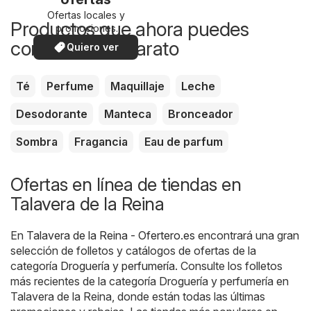
Ofertas locales y
Productos que ahora puedes
promociones
especiales.
comprar más barato
Quiero ver
Té
Perfume
Maquillaje
Leche
Desodorante
Manteca
Bronceador
Sombra
Fragancia
Eau de parfum
Ofertas en línea de tiendas en
Talavera de la Reina
En
Talavera de la Reina - Ofertero.es
encontrará una gran
selección de folletos y catálogos de ofertas de la
categoría
Droguería y perfumería
. Consulte los folletos
más recientes de la categoría Droguería y perfumería en
Talavera de la Reina, donde están todas las últimas