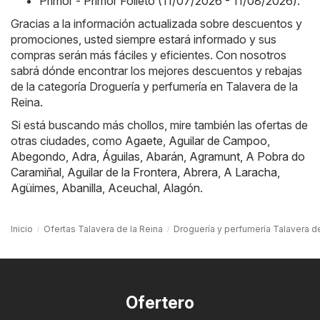
Primor - Primor Folleto (11/07/2026 - 11/08/2026)
.
Gracias a la información actualizada sobre descuentos y
promociones, usted siempre estará informado y sus
compras serán más fáciles y eficientes. Con nosotros
sabrá dónde encontrar los mejores descuentos y rebajas
de la categoría Droguería y perfumería en Talavera de la
Reina.
Si está buscando más chollos, mire también las ofertas de
otras ciudades, como
Agaete
,
Aguilar de Campoo
,
Abegondo
,
Adra
,
Águilas
,
Abarán
,
Agramunt
,
A Pobra do
Caramiñal
,
Aguilar de la Frontera
,
Abrera
,
A Laracha
,
Agüimes
,
Abanilla
,
Aceuchal
,
Alagón
.
Inicio
Ofertas Talavera de la Reina
Droguería y perfumería Talavera de
Ofertero