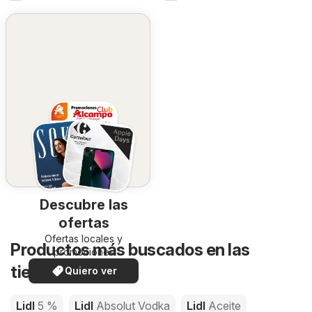
Descubre las
ofertas
Ofertas locales y
Productos más buscados en las
promociones
especiales.
tiendas de Lidl
Quiero ver
Lidl
5 %
Lidl
Absolut Vodka
Lidl
Aceite