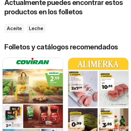
Actualmente puedes encontrar estos
productos en los folletos
Aceite
Leche
Folletos y catálogos recomendados