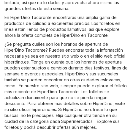
limitado, así que no lo dudes y aprovecha ahora mismo las
grandes ofertas de esta semana.
En HiperDino Tacoronte encontrarás una amplia gama de
productos de calidad a excelentes precios. Los folletos en
línea están llenos de productos llamativos, así que explore
ahora la oferta completa de HiperDino en Tacoronte.
¿Se pregunta cuáles son los horarios de apertura de
HiperDino Tacoronte? Puedes encontrar toda la información
necesaria ya sea en nuestro sitio web o en el sitio web oficial
hiperdino.es
. Tenga en cuenta que los horarios de apertura
pueden estar sujetos a cambios durante días festivos, fines de
semana o eventos especiales. HiperDino y sus sucursales
también se pueden encontrar en otras ciudades eslovacas,
como . En nuestro sitio web, siempre puede explorar el folleto
más reciente de HiperDino Tacoronte. Los folletos se
actualizan diariamente para que no se pierda ningún
descuento. Para obtener más detalles sobre HiperDino, visite
su sitio oficial
hiperdino.es
. Si HiperDino no ofrece lo que
buscas, no te preocupes. Elija cualquier otra tienda en su
ciudad de la categoría dada
Supermercados
: . Explore sus
folletos y podrá descubrir ofertas aún mejores.