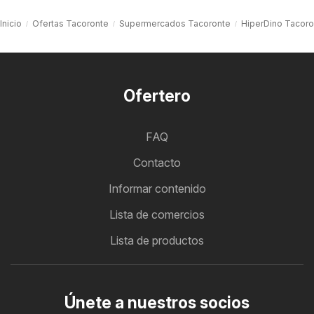
Inicio
Ofertas Tacoronte
Supermercados Tacoronte
HiperDino Tacoro
Ofertero
FAQ
Contacto
Informar contenido
Lista de comercios
Lista de productos
Únete a nuestros socios