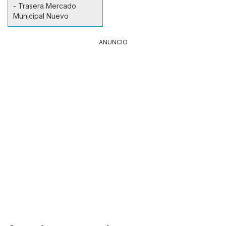
- Trasera Mercado
Municipal Nuevo
ANUNCIO