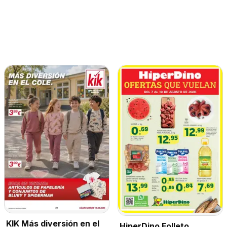
KIK Más diversión en el
HiperDino Folleto