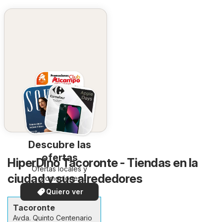
Descubre las
ofertas
HiperDino Tacoronte - Tiendas en la
Ofertas locales y
ciudad y sus alrededores
promociones
especiales.
Quiero ver
Tacoronte
Avda. Quinto Centenario