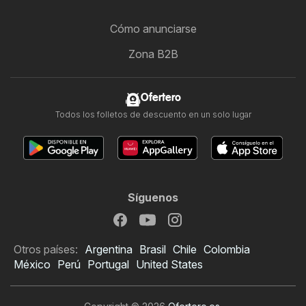
Cómo anunciarse
Zona B2B
Ofertero
Todos los folletos de descuento en un solo lugar
Síguenos
Otros países:
Argentina
Brasil
Chile
Colombia
México
Perú
Portugal
United States