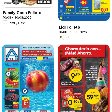
Family Cash Folleto
10/08 - 30/08/2026
Family Cash
Lidl Folleto
10/08 - 16/08/2026
Lidl