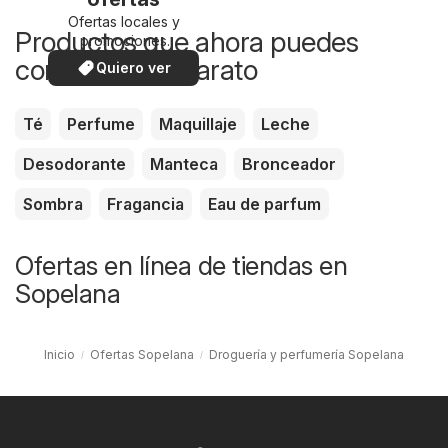
Ofertas locales y
Productos que ahora puedes
promociones
especiales.
comprar más barato
Quiero ver
Té
Perfume
Maquillaje
Leche
Desodorante
Manteca
Bronceador
Sombra
Fragancia
Eau de parfum
Ofertas en línea de tiendas en
Sopelana
Inicio
Ofertas Sopelana
Droguería y perfumería Sopelana