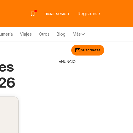
Iniciar sesión
Registrarse
fumería
Viajes
Otros
Blog
Más
Suscríbase
ges
ANUNCIO
026