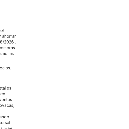
n
o!
 ahorrar
08/2026 .
 compras
ismo las
ecios.
a
talles
 en
eventos
lovacas,
cando
cursal
ma. Hay