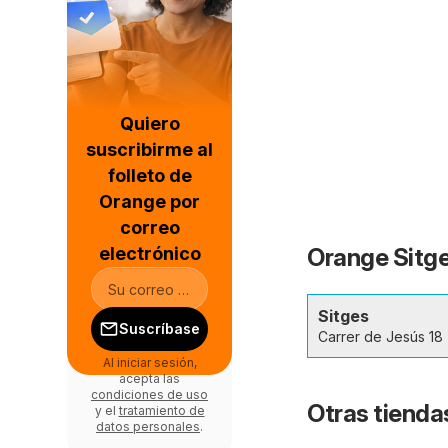
Quiero
suscribirme al
folleto de
Orange por
correo
electrónico
Orange Sitge
Sitges
Suscríbase
Carrer de Jesús 18
Al iniciar sesión,
acepta las
condiciones de uso
Otras tienda
y el
tratamiento de
datos personales
.