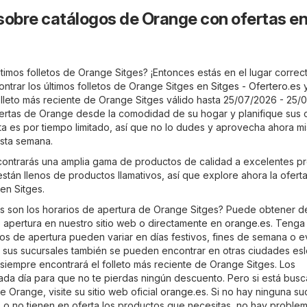
sobre catálogos de Orange con ofertas e
timos folletos de Orange Sitges? ¡Entonces estás en el lugar correct
trar los últimos folletos de Orange Sitges en
Sitges - Ofertero.es
y
olleto más reciente de Orange Sitges válido hasta 25/07/2026 - 25/
ofertas de Orange desde la comodidad de su hogar y planifique sus
rta es por tiempo limitado, así que no lo dudes y aprovecha ahora m
sta semana.
ontrarás una amplia gama de productos de calidad a excelentes pr
 están llenos de productos llamativos, así que explore ahora la ofert
en Sitges.
s son los horarios de apertura de Orange Sitges? Puede obtener de
e apertura en nuestro sitio web o directamente en
orange.es
. Tenga
ios de apertura pueden variar en días festivos, fines de semana o 
 sus sucursales también se pueden encontrar en otras ciudades es
siempre encontrará el folleto más reciente de Orange Sitges. Los
cada día para que no te pierdas ningún descuento. Pero si está bus
 Orange, visite su sitio web oficial
orange.es
. Si no hay ninguna su
 o no tienen en oferta los productos que necesitas, no hay proble