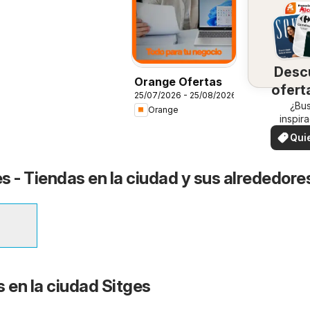
Desc
Orange Ofertas
ofert
25/07/2026 - 25/08/2026
su 
¿Bu
Orange
inspir
¡Vea las
Qui
en su 
ver
s - Tiendas en la ciudad y sus alrededore
s en la ciudad Sitges