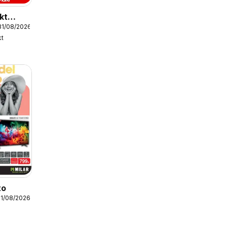
kt
31/08/2026
kt
to
31/08/2026