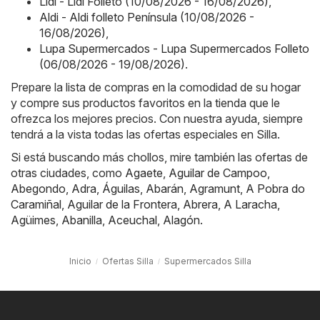
Lidl - Lidl Folleto (10/08/2026 - 16/08/2026)
,
Aldi - Aldi folleto Península (10/08/2026 -
16/08/2026)
,
Lupa Supermercados - Lupa Supermercados Folleto
(06/08/2026 - 19/08/2026)
.
Prepare la lista de compras en la comodidad de su hogar
y compre sus productos favoritos en la tienda que le
ofrezca los mejores precios. Con nuestra ayuda, siempre
tendrá a la vista todas las ofertas especiales en Silla.
Si está buscando más chollos, mire también las ofertas de
otras ciudades, como
Agaete
,
Aguilar de Campoo
,
Abegondo
,
Adra
,
Águilas
,
Abarán
,
Agramunt
,
A Pobra do
Caramiñal
,
Aguilar de la Frontera
,
Abrera
,
A Laracha
,
Agüimes
,
Abanilla
,
Aceuchal
,
Alagón
.
Inicio
Ofertas Silla
Supermercados Silla