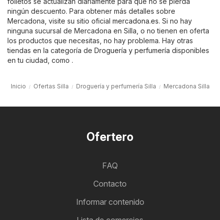
folletos se actualizan diariamente para que no se pierda
ningún descuento. Para obtener más detalles sobre
Mercadona, visite su sitio oficial
mercadona.es
. Si no hay
ninguna sucursal de Mercadona en Silla, o no tienen en oferta
los productos que necesitas, no hay problema. Hay otras
tiendas en la categoría de
Droguería y perfumería
disponibles
en tu ciudad, como .
Inicio
Ofertas Silla
Droguería y perfumería Silla
Mercadona Silla
Ofertero
FAQ
Contacto
Informar contenido