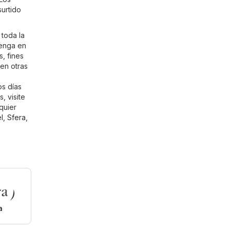
surtido
 toda la
Tenga en
, fines
en otras
os días
, visite
quier
l
,
Sfera
,
a