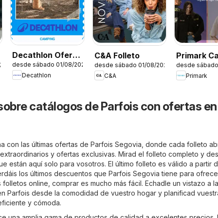
Decathlon Oferta
C&A Folleto
Primark C
desde sábado 01/08/2026
26
desde sábado 01/08/2026
desde sábado
estacional
Decathlon
C&A
Primark
sobre catálogos de Parfois con ofertas en
 con las últimas ofertas de Parfois Segovia, donde cada folleto ab
xtraordinarios y ofertas exclusivas. Mirad el folleto completo y de
e están aquí solo para vosotros. El último folleto es válido a partir 
rdáis los últimos descuentos que Parfois Segovia tiene para ofrece
 folletos online, comprar es mucho más fácil. Echadle un vistazo a l
en Parfois desde la comodidad de vuestro hogar y planificad vuestr
ficiente y cómoda.
ce una amplia gama de productos de calidad a excelentes precios.