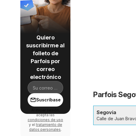
Quiero
suscribirme al
folleto de
Parfois por
correo
electrónico
Parfois Sego
Suscríbase
Al iniciar sesión,
Segovia
acepta las
Calle de Juan Brav
condiciones de uso
y el
tratamiento de
datos personales
.