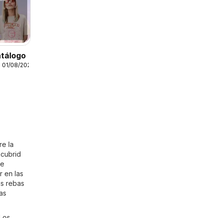
atálogo
 01/08/2026
re la
scubrid
de
r en las
as rebas
as
 Los