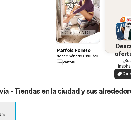
Desc
Parfois Folleto
ofert
desde sábado 01/08/2026
su 
¿Bu
Parfois
inspir
¡Vea las
Qui
en su 
ver
via - Tiendas en la ciudad y sus alrededor
o 8