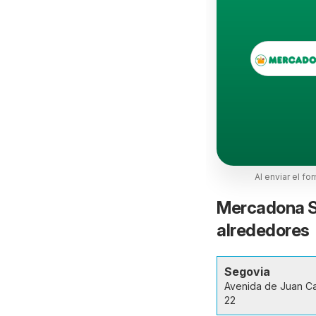
Al enviar el fo
Mercadona Se
alrededores
Segovia
Avenida de Juan Car
22