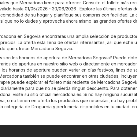
iales que Mercadona tiene para ofrecer. Consulte el folleto más re
lido hasta 01/05/2026 - 30/06/2026 . Explore las últimas ofertas d
omodidad de su hogar y planifique sus compras con facilidad. La o
 así que no lo dudes y aprovecha ahora mismo las grandes ofertas d
ercadona en Segovia encontrarás una amplia selección de producto
precios. La oferta está llena de ofertas interesantes, así que eche 
rtido que ofrece Mercadona Segovia.
es son los horarios de apertura de Mercadona Segovia? Puede obt
orarios de apertura en nuestro sitio web o directamente en
mercadon
los horarios de apertura pueden variar en días festivos, fines de 
Mercadona también se puede encontrar en otras ciudades, incluye
iempre puede explorar el folleto más reciente de Mercadona Segovi
an diariamente para que no se pierda ningún descuento. Para obtene
na, visite su sitio oficial
mercadona.es
. Si no hay ninguna sucursa
, o no tienen en oferta los productos que necesitas, no hay prob
 la categoría de
Droguería y perfumería
disponibles en tu ciudad, co