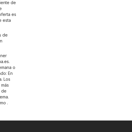
ciente de
e
ferta es
e esta
s de
un
ener
a.es
.
semana o
ndo: En
a. Los
r más
l de
lema.
mo .