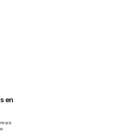
s en
ntrará
as