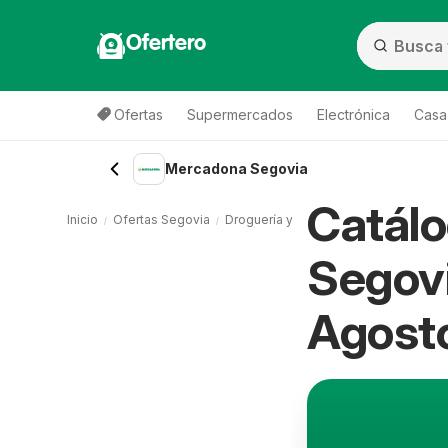
Ofertero
Ofertas
Supermercados
Electrónica
Casa,
Mercadona Segovia
Catál
Inicio
Ofertas Segovia
Droguería y perfumería Segovia
Me
Segovi
Agost