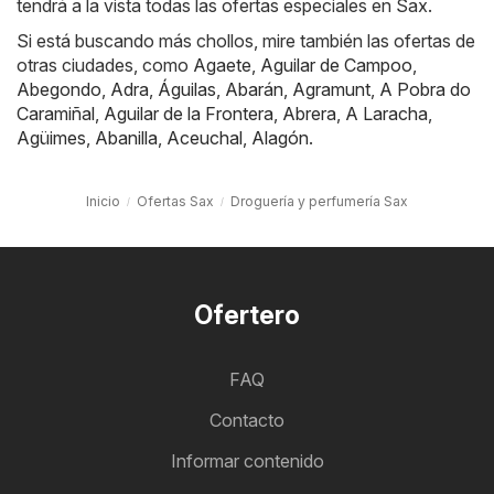
tendrá a la vista todas las ofertas especiales en Sax.
Si está buscando más chollos, mire también las ofertas de
otras ciudades, como
Agaete
,
Aguilar de Campoo
,
Abegondo
,
Adra
,
Águilas
,
Abarán
,
Agramunt
,
A Pobra do
Caramiñal
,
Aguilar de la Frontera
,
Abrera
,
A Laracha
,
Agüimes
,
Abanilla
,
Aceuchal
,
Alagón
.
Inicio
Ofertas Sax
Droguería y perfumería Sax
Ofertero
FAQ
Contacto
Informar contenido