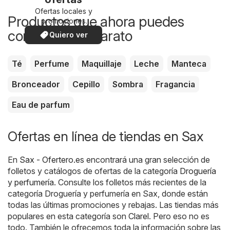
Ofertas locales y
Productos que ahora puedes
promociones
especiales.
comprar más barato
Quiero ver
Té
Perfume
Maquillaje
Leche
Manteca
Bronceador
Cepillo
Sombra
Fragancia
Eau de parfum
Ofertas en línea de tiendas en Sax
En
Sax - Ofertero.es
encontrará una gran selección de
folletos y catálogos de ofertas de la categoría
Droguería
y perfumería
. Consulte los folletos más recientes de la
categoría Droguería y perfumería en Sax, donde están
todas las últimas promociones y rebajas. Las tiendas más
populares en esta categoría son
Clarel
. Pero eso no es
todo. También le ofrecemos toda la información sobre las