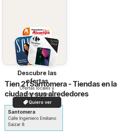
Descubre las
ofertas
Tien 21 Santomera - Tiendas en la
Ofertas locales y
ciudad y sus alrededores
promociones
especiales.
Quiero ver
Santomera
Calle Ingeniero Emiliano
Saizar 8