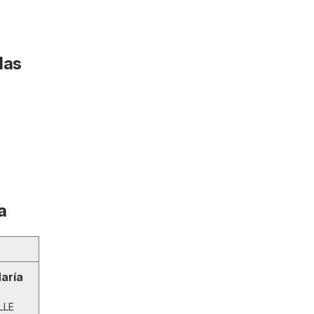
das
a
aría
LLE