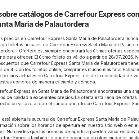
sobre catálogos de Carrefour Express co
anta Maria de Palautordera
s precios en Carrefour Express Santa Maria de Palautordera nunca
trará folletos actuales de Carrefour Express Santa Maria de Palautor
tordera - Ofertero.es
, siempre encontrará las últimas ofertas espec
ne para ofrecer. El último folleto es válido a partir de 28/07/2026. 
descuentos que Carrefour Express Santa Maria de Palautordera tiene
s de 4. Con los folletos online, comprar es mucho más fácil. Echadl
de precios actuales en Carrefour Express desde la comodidad de vu
uestras compras de manera eficiente y cómoda.
arrefour Express en Santa Maria de Palautordera encontrarás una amp
s de calidad a excelentes precios. La oferta está llena de ofertas
 eche un vistazo a todo el surtido que ofrece Carrefour Express Sa
está abierta la sucursal de Carrefour Express Santa Maria de Pala
mación sobre los horarios de apertura en nuestro sitio web o en el 
.es
. No olvides que los horarios de apertura pueden variar en días f
refour Express también se puede encontrar en otras ciudades, incl