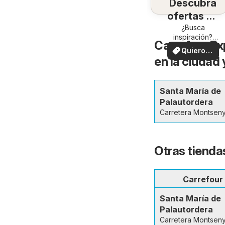
Descubra
ofertas en
su zona
¿Busca
inspiración?
Carrefour Ex
¡Vea las ofertas
Quiero
en su zona!
en la ciudad
ver
Santa María de
Palautordera
Carretera Montseny
Otras tienda
Carrefour
Santa María de
Palautordera
Carretera Montseny