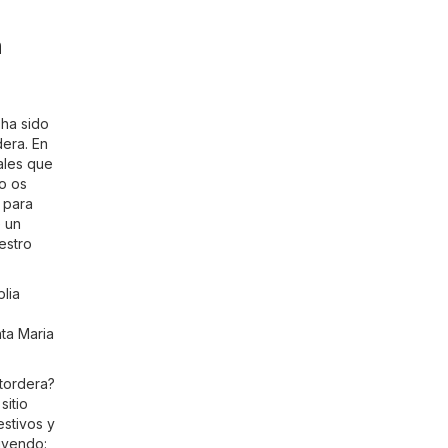
n
 ha sido
dera. En
iales que
No os
 para
e un
estro
lia
nta Maria
utordera?
sitio
estivos y
uyendo: