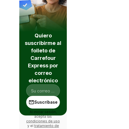
Quiero
suscribirme al
folleto de
Carrefour
Express por
correo
electrónico
Suscríbase
Al iniciar sesión,
acepta las
condiciones de uso
y el
tratamiento de