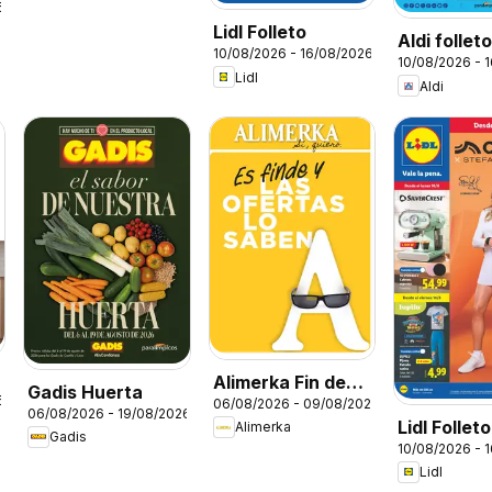
6
Lidl Folleto
Aldi follet
10/08/2026 - 16/08/2026
10/08/2026 - 
Península
Lidl
Aldi
Alimerka Fin de
Gadis Huerta
6
06/08/2026 - 09/08/2026
semana
06/08/2026 - 19/08/2026
Lidl Follet
Alimerka
Gadis
10/08/2026 - 
bazar
Lidl