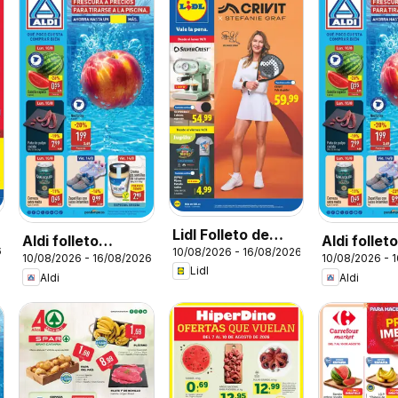
Lidl Folleto de
Aldi folleto
Aldi follet
6
10/08/2026 - 16/08/2026
bazar
10/08/2026 - 16/08/2026
10/08/2026 - 
Península
Baleares
Lidl
Aldi
Aldi