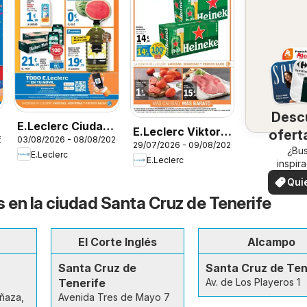
Desc
E.Leclerc Ciudad
E.Leclerc Viktoria
ofert
6
03/08/2026 - 08/08/2026
Real
29/07/2026 - 09/08/2026
- Gasteiz
su 
¿Bu
E.Leclerc
E.Leclerc
inspir
¡Vea las
Qui
en su 
ver
s en la ciudad Santa Cruz de Tenerife
El Corte Inglés
Alcampo
Santa Cruz de
Santa Cruz de Ten
Tenerife
Av. de Los Playeros 1
Añaza,
Avenida Tres de Mayo 7