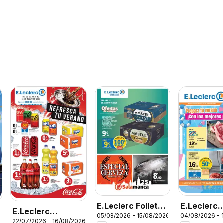
E.Leclerc Folleto
E.Leclerc
E.Leclerc
05/08/2026 - 15/08/2026
04/08/2026 - 
Salamanca
Miranda d
22/07/2026 - 16/08/2026
26