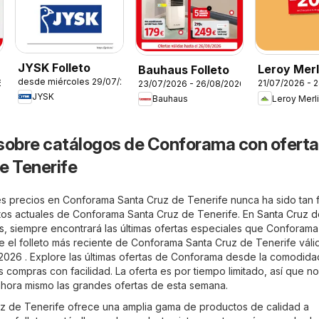
JYSK Folleto
Leroy Merl
Bauhaus Folleto
desde miércoles 29/07/2026
6
21/07/2026 - 
23/07/2026 - 26/08/2026
Catálogo
JYSK
Leroy Merl
Bauhaus
sobre catálogos de Conforama con oferta
e Tenerife
s precios en Conforama Santa Cruz de Tenerife nunca ha sido tan fá
etos actuales de Conforama Santa Cruz de Tenerife. En
Santa Cruz d
s
, siempre encontrará las últimas ofertas especiales que Conforama
te el folleto más reciente de Conforama Santa Cruz de Tenerife váli
026 . Explore las últimas ofertas de Conforama desde la comodida
s compras con facilidad. La oferta es por tiempo limitado, así que no
hora mismo las grandes ofertas de esta semana.
z de Tenerife ofrece una amplia gama de productos de calidad a