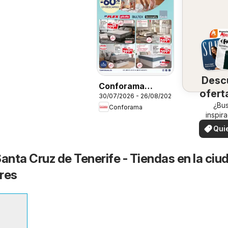
Desc
Conforama
ofert
30/07/2026 - 26/08/2026
Folleto
su 
¿Bu
Conforama
inspir
¡Vea las
Qui
en su 
ver
nta Cruz de Tenerife - Tiendas en la ciu
res