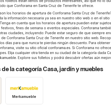
os folletos están llenos de productos interesantes, así que no lo d
tido que Conforama en Santa Cruz de Tenerife te ofrece.
son los horarios de apertura de Conforama Santa Cruz de Tenerife
 la información necesaria ya sea en nuestro sitio web o en el siti
 Tenga en cuenta que los horarios de apertura pueden estar sujetos
 festivos, fines de semana o eventos especiales. Conforama tambi
tras ciudades, incluyendo: Puede estar seguro de que siempre en
do de Conforama Santa Cruz de Tenerife en nuestro sitio web. Recop
s los días para que nunca te pierdas ningún descuento. Para obtene
forama, visite su sitio oficial
conforama.es
. Si Conforama no ofrec
es. Elija cualquier otra tienda en su ciudad de la categoría dada
Ca
kamueble
. Explore sus folletos y podrá descubrir ofertas aún mejor
 de la categoría Casa, jardín y muebles
Merkamueble