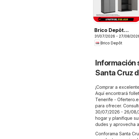
Brico Depôt
31/07/2026 - 27/08/202
Folleto
Brico Depôt
Información 
Santa Cruz d
¡Comprar a excelente
Aquí encontrará foll
Tenerife - Ofertero.e
para ofrecer. Consul
30/07/2026 - 26/08/2
hogar y planifique su
dudes y aprovecha a
Conforama Santa Cru