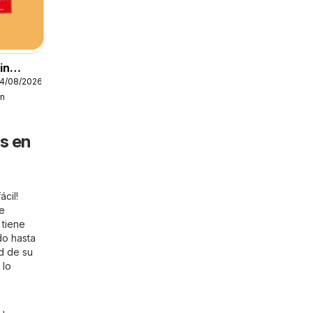
in
24/08/2026
in
s en
cil!
e
 tiene
do hasta
d de su
 lo