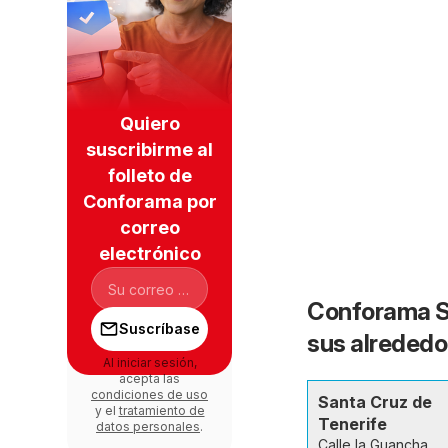
Quiero
suscribirme al
folleto de
Conforama por
correo
electrónico
Conforama Sa
Suscríbase
sus alrededo
Al iniciar sesión,
acepta las
condiciones de uso
Santa Cruz de
y el
tratamiento de
Tenerife
datos personales
.
Calle la Guancha