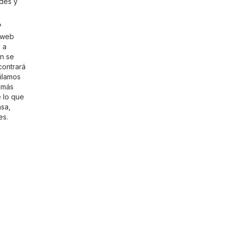
udes y
?
o web
 a
én se
contrará
ilamos
r más
e lo que
sa,
es.