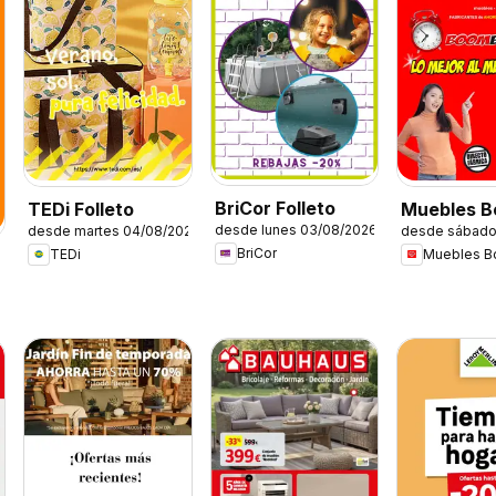
BriCor Folleto
TEDi Folleto
Muebles 
desde lunes 03/08/2026
desde martes 04/08/2026
desde sábado
Folleto
BriCor
TEDi
Muebles 
6