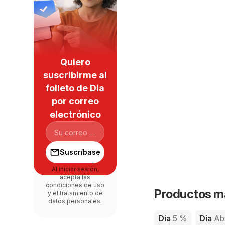
Quiero
suscribirme al
folleto de Dia
por correo
electrónico
Suscríbase
Al iniciar sesión,
acepta las
condiciones de uso
Productos má
y el
tratamiento de
datos personales
.
Dia
5 %
Dia
Ab