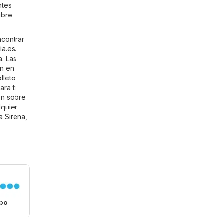
ntes
ubre
ncontrar
ia.es
.
a. Las
én en
lleto
ra ti
ón sobre
lquier
a Sirena
,
bo