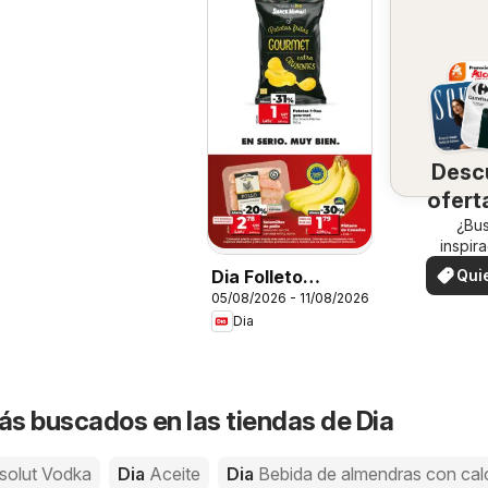
Desc
ofert
su 
¿Bu
inspir
¡Vea las
Qui
Dia Folleto
en su 
ver
05/08/2026 - 11/08/2026
Market
Dia
s buscados en las tiendas de Dia
solut Vodka
Dia
Aceite
Dia
Bebida de almendras con cal