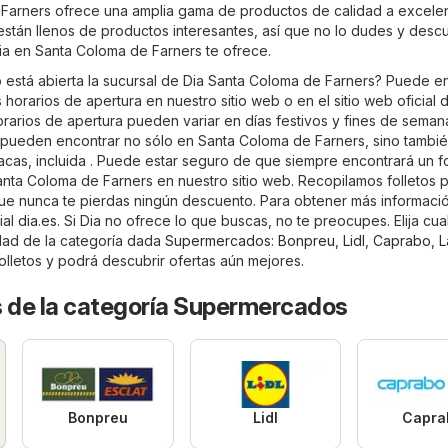
Farners ofrece una amplia gama de productos de calidad a excele
 están llenos de productos interesantes, así que no lo dudes y desc
Dia en Santa Coloma de Farners te ofrece.
está abierta la sucursal de Dia Santa Coloma de Farners? Puede e
 horarios de apertura en nuestro sitio web o en el sitio web oficial
d
rarios de apertura pueden variar en días festivos y fines de seman
 pueden encontrar no sólo en Santa Coloma de Farners, sino tambi
acas, incluida . Puede estar seguro de que siempre encontrará un fo
nta Coloma de Farners en nuestro sitio web. Recopilamos folletos pa
que nunca te pierdas ningún descuento. Para obtener más informaci
cial
dia.es
. Si Dia no ofrece lo que buscas, no te preocupes. Elija cua
udad de la categoría dada
Supermercados
:
Bonpreu
,
Lidl
,
Caprabo
,
L
folletos y podrá descubrir ofertas aún mejores.
s de la categoría Supermercados
Bonpreu
Lidl
Capra