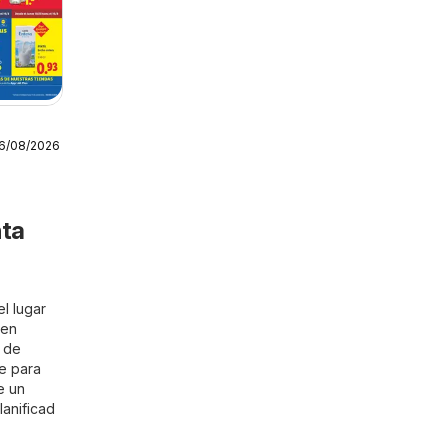
16/08/2026
nta
l lugar
 en
r de
e para
e un
lanificad