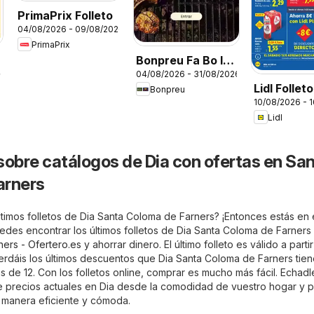
PrimaPrix Folleto
04/08/2026 - 09/08/2026
PrimaPrix
Bonpreu Fa Bo I
26
04/08/2026 - 31/08/2026
Se'ns Nota
Lidl Folleto
Bonpreu
10/08/2026 - 
Lidl
sobre catálogos de Dia con ofertas en Sa
arners
timos folletos de Dia Santa Coloma de Farners? ¡Entonces estás en e
edes encontrar los últimos folletos de Dia Santa Coloma de Farners
ers - Ofertero.es
y ahorrar dinero. El último folleto es válido a parti
rdáis los últimos descuentos que Dia Santa Coloma de Farners tien
s de 12. Con los folletos online, comprar es mucho más fácil. Echadl
de precios actuales en Dia desde la comodidad de vuestro hogar y p
 manera eficiente y cómoda.