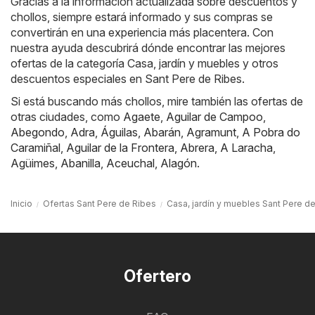
Gracias a la información actualizada sobre descuentos y
chollos, siempre estará informado y sus compras se
convertirán en una experiencia más placentera. Con
nuestra ayuda descubrirá dónde encontrar las mejores
ofertas de la categoría Casa, jardín y muebles y otros
descuentos especiales en Sant Pere de Ribes.
Si está buscando más chollos, mire también las ofertas de
otras ciudades, como
Agaete
,
Aguilar de Campoo
,
Abegondo
,
Adra
,
Águilas
,
Abarán
,
Agramunt
,
A Pobra do
Caramiñal
,
Aguilar de la Frontera
,
Abrera
,
A Laracha
,
Agüimes
,
Abanilla
,
Aceuchal
,
Alagón
.
Inicio
Ofertas Sant Pere de Ribes
Casa, jardín y muebles Sant Pere d
Ofertero