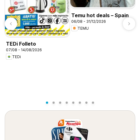
Temu hot deals – Spain
06/08 - 31/12/2026
TEMU
TEDi Folleto
O
07/08 - 14/08/2026
C
TEDi
0