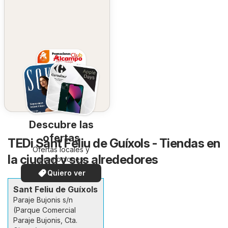
Descubre las
ofertas
TEDi Sant Feliu de Guíxols - Tiendas en
Ofertas locales y
la ciudad y sus alrededores
promociones
especiales.
Quiero ver
Sant Feliu de Guíxols
Paraje Bujonis s/n
(Parque Comercial
Paraje Bujonis, Cta.