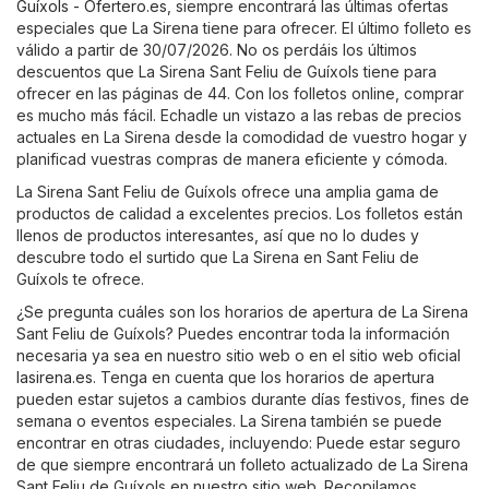
Guíxols - Ofertero.es
, siempre encontrará las últimas ofertas
especiales que La Sirena tiene para ofrecer. El último folleto es
válido a partir de 30/07/2026. No os perdáis los últimos
descuentos que La Sirena Sant Feliu de Guíxols tiene para
ofrecer en las páginas de 44. Con los folletos online, comprar
es mucho más fácil. Echadle un vistazo a las rebas de precios
actuales en La Sirena desde la comodidad de vuestro hogar y
planificad vuestras compras de manera eficiente y cómoda.
La Sirena Sant Feliu de Guíxols ofrece una amplia gama de
productos de calidad a excelentes precios. Los folletos están
llenos de productos interesantes, así que no lo dudes y
descubre todo el surtido que La Sirena en Sant Feliu de
Guíxols te ofrece.
¿Se pregunta cuáles son los horarios de apertura de La Sirena
Sant Feliu de Guíxols? Puedes encontrar toda la información
necesaria ya sea en nuestro sitio web o en el sitio web oficial
lasirena.es
. Tenga en cuenta que los horarios de apertura
pueden estar sujetos a cambios durante días festivos, fines de
semana o eventos especiales. La Sirena también se puede
encontrar en otras ciudades, incluyendo: Puede estar seguro
de que siempre encontrará un folleto actualizado de La Sirena
Sant Feliu de Guíxols en nuestro sitio web. Recopilamos