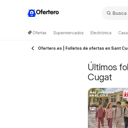
Ofertero
Ofertas
Supermercados
Electrónica
Casa,
Ofertero.es | Folletos de ofertas en Sant C
Últimos fo
Cugat
emu hot deals –
Lidl Folleto de
8/08/2026 - 31/12/2026
10/08/2026 - 16/08/2026
pain
bazar