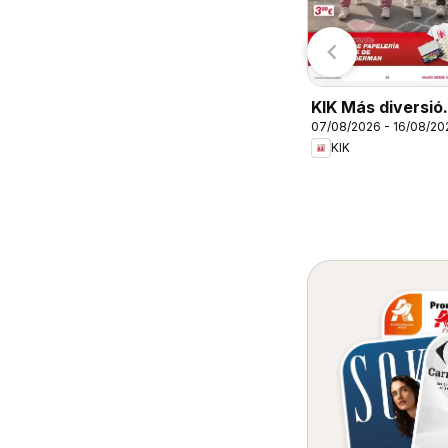
TEMU
Lidl
KIK Más diversió
07/08/2026 - 16/08/20
en el cole
KIK