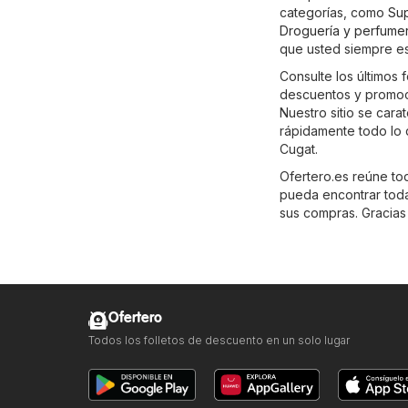
categorías, como
Su
Droguería y perfumer
que usted siempre est
Consulte los últimos f
descuentos y promoci
Nuestro sitio se cara
rápidamente todo lo 
Cugat.
Ofertero.es reúne tod
pueda encontrar toda
sus compras. Gracias a
Ofertero
Todos los folletos de descuento en un solo lugar