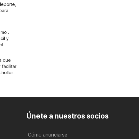
deporte
,
para
omo .
cil y
nt
ra que
acilitar
chollos.
Únete a nuestros socios
Cómo anunciarse