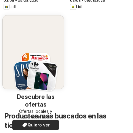
03/08 - 09/08/2026
03/08 - 09/08/2026
Lidl
Lidl
Descubre las
ofertas
Ofertas locales y
Productos más buscados en las
promociones
especiales.
tiendas de Lidl
Quiero ver