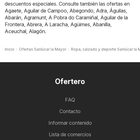
descuentos especiales. Consulte también las ofertas en
Agaete
,
Aguilar de Campoo
,
Abegondo
,
Adra
,
Águilas
,
Abarán
,
Agramunt
,
A Pobra do Caramiñal
,
Aguilar de la
Frontera
,
Abrera
,
A Laracha
,
Agüimes
,
Abanilla
,
Aceuchal
,
Alagón
.
Inicio
Ofertas Sanlúcar la Mayor
Ropa, calzado y deporte Sanlúcar la 
Ofertero
FAQ
Contacto
Informar contenido
Lista de comercios