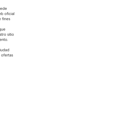
uede
b oficial
y fines
 que
ro sitio
ento.
ciudad
 ofertas