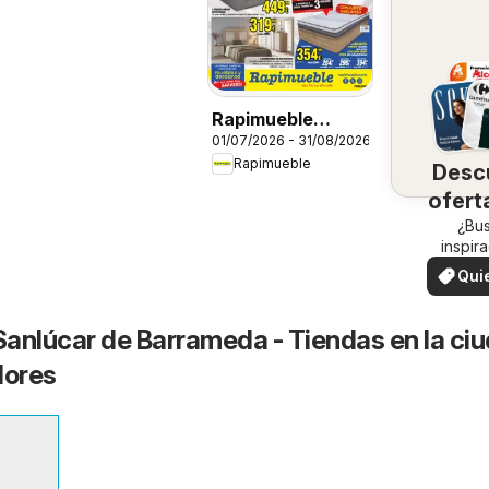
Rapimueble
01/07/2026 - 31/08/2026
Folleto
Rapimueble
Desc
ofert
su 
¿Bu
inspir
¡Vea las
Qui
en su 
ver
anlúcar de Barrameda - Tiendas en la ci
dores