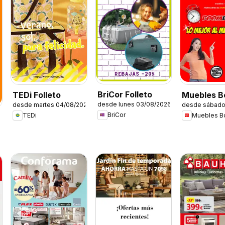
BriCor Folleto
TEDi Folleto
Muebles 
desde lunes 03/08/2026
desde martes 04/08/2026
desde sábado
Folleto
BriCor
TEDi
Muebles 
6