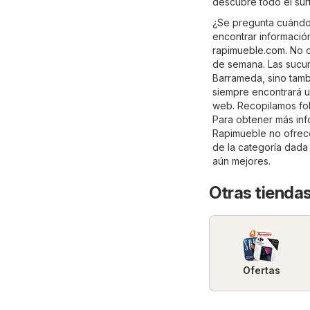
descubre todo el sur
¿Se pregunta cuándo
encontrar información
rapimueble.com
. No 
de semana. Las sucu
Barrameda, sino tamb
siempre encontrará u
web. Recopilamos fol
Para obtener más info
Rapimueble no ofrece
de la categoría dad
aún mejores.
Otras tiendas
Ofertas