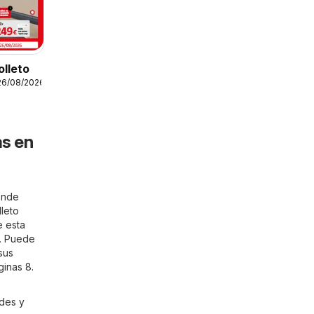
lleto
26/08/2026
as en
onde
lleto
e esta
 . Puede
sus
inas 8.
udes y