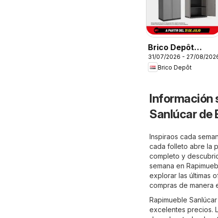
Brico Depôt
31/07/2026 - 27/08/202
Folleto
Brico Depôt
Información 
Sanlúcar de
Inspiraos cada seman
cada folleto abre la 
completo y descubrid
semana en Rapimuebl
explorar las últimas
compras de manera ef
Rapimueble Sanlúcar
excelentes precios. L