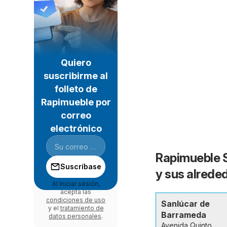
Quiero
suscribirme al
folleto de
Rapimueble por
correo
electrónico
Rapimueble S
Suscríbase
y sus alrede
Al iniciar sesión,
acepta las
condiciones de uso
Sanlúcar de
y el
tratamiento de
Barrameda
datos personales
.
Avenida Quinto