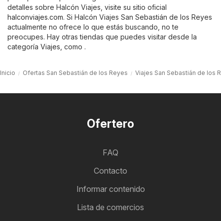
detalles sobre Halcón Viajes, visite su sitio oficial
halconviajes.com
. Si Halcón Viajes San Sebastián de los Reyes
actualmente no ofrece lo que estás buscando, no te
preocupes. Hay otras tiendas que puedes visitar desde la
categoría
Viajes
, como .
Inicio
Ofertas San Sebastián de los Reyes
Viajes San Sebastián de los 
Ofertero
FAQ
Contacto
Informar contenido
Lista de comercios