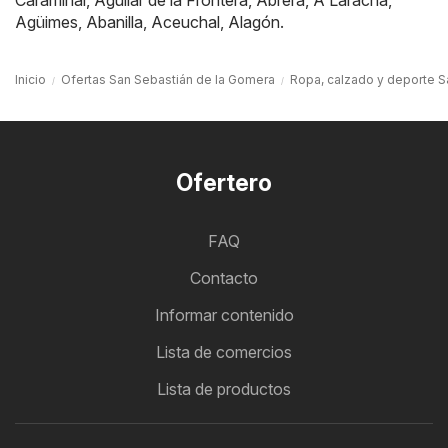
Caramiñal
,
Aguilar de la Frontera
,
Abrera
,
A Laracha
,
Agüimes
,
Abanilla
,
Aceuchal
,
Alagón
.
Inicio
Ofertas San Sebastián de la Gomera
Ropa, calzado y deporte S
Ofertero
FAQ
Contacto
Informar contenido
Lista de comercios
Lista de productos