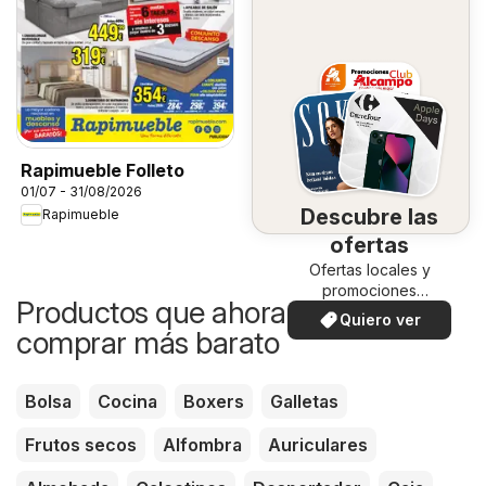
Rapimueble Folleto
01/07 - 31/08/2026
Descubre las
Rapimueble
ofertas
Ofertas locales y
promociones
Productos que ahora puedes
especiales.
Quiero ver
comprar más barato
Bolsa
Cocina
Boxers
Galletas
Frutos secos
Alfombra
Auriculares