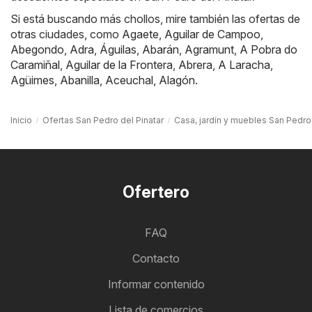
Si está buscando más chollos, mire también las ofertas de
otras ciudades, como
Agaete
,
Aguilar de Campoo
,
Abegondo
,
Adra
,
Águilas
,
Abarán
,
Agramunt
,
A Pobra do
Caramiñal
,
Aguilar de la Frontera
,
Abrera
,
A Laracha
,
Agüimes
,
Abanilla
,
Aceuchal
,
Alagón
.
Inicio
Ofertas San Pedro del Pinatar
Casa, jardín y muebles San Pedro 
Ofertero
FAQ
Contacto
Informar contenido
Lista de comercios