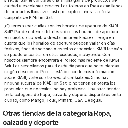
En KIABI Salt encontrarás una amplia gama de productos de
calidad a excelentes precios. Los folletos en línea están llenos
de productos llamativos, así que explore ahora la oferta
completa de KIABI en Salt.
¿Quieres saber cuáles son los horarios de apertura de KIABI
Salt? Puede obtener detalles sobre los horarios de apertura
en nuestro sitio web o directamente en
kiabi.es
. Tenga en
cuenta que los horarios de apertura pueden variar en días
festivos, fines de semana o eventos especiales. KIABI también
se puede encontrar en otras ciudades, incluyendo: Con
nosotros siempre encontrará el folleto más reciente de KIABI
Salt. Los recopilamos para ti cada día para que no te pierdas
ningún descuento. Pero si está buscando más información
sobre KIABI, visite su sitio web oficial
kiabi.es
. Si no hay
ninguna sucursal de KIABI en Salt, o no tienen en oferta los
productos que necesitas, no hay problema. Hay otras tiendas
en la categoría de
Ropa, calzado y deporte
disponibles en tu
ciudad, como
Mango
,
Tous
,
Primark
,
C&A
,
Desigual
.
Otras tiendas de la categoría Ropa,
calzado y deporte