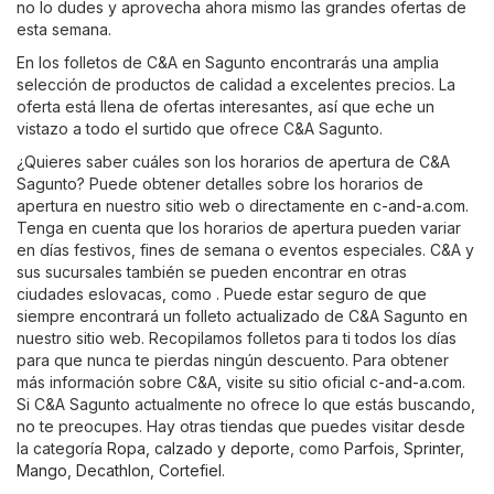
no lo dudes y aprovecha ahora mismo las grandes ofertas de
esta semana.
En los folletos de C&A en Sagunto encontrarás una amplia
selección de productos de calidad a excelentes precios. La
oferta está llena de ofertas interesantes, así que eche un
vistazo a todo el surtido que ofrece C&A Sagunto.
¿Quieres saber cuáles son los horarios de apertura de C&A
Sagunto? Puede obtener detalles sobre los horarios de
apertura en nuestro sitio web o directamente en
c-and-a.com
.
Tenga en cuenta que los horarios de apertura pueden variar
en días festivos, fines de semana o eventos especiales. C&A y
sus sucursales también se pueden encontrar en otras
ciudades eslovacas, como . Puede estar seguro de que
siempre encontrará un folleto actualizado de C&A Sagunto en
nuestro sitio web. Recopilamos folletos para ti todos los días
para que nunca te pierdas ningún descuento. Para obtener
más información sobre C&A, visite su sitio oficial
c-and-a.com
.
Si C&A Sagunto actualmente no ofrece lo que estás buscando,
no te preocupes. Hay otras tiendas que puedes visitar desde
la categoría
Ropa, calzado y deporte
, como
Parfois
,
Sprinter
,
Mango
,
Decathlon
,
Cortefiel
.