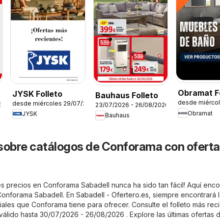
Obramat Fo
JYSK Folleto
Bauhaus Folleto
desde miérco
desde miércoles 29/07/2026
Muebles d
6
23/07/2026 - 26/08/2026
Obramat
JYSK
Bauhaus
sobre catálogos de Conforama con oferta
s precios en Conforama Sabadell nunca ha sido tan fácil! Aquí enco
 Conforama Sabadell. En
Sabadell - Ofertero.es
, siempre encontrará 
iales que Conforama tiene para ofrecer. Consulte el folleto más rec
álido hasta 30/07/2026 - 26/08/2026 . Explore las últimas ofertas 