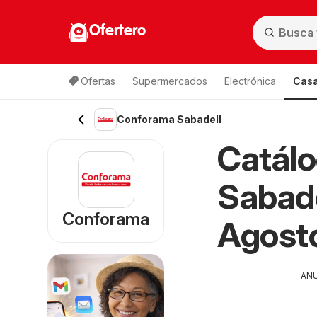
Ofertero
Ofertas
Supermercados
Electrónica
Casa
Conforama Sabadell
Catál
Sabade
Conforama
Agost
AN