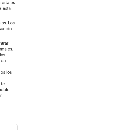
ferta es
e esta
ios. Los
surtido
ntrar
ama.es
.
ías
 en
dos los
 te
uebles
:
ún