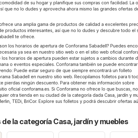
omodidad de su hogar y planifique sus compras con facilidad. La o
 así que no lo dudes y aprovecha ahora mismo las grandes ofertas d
frece una amplia gama de productos de calidad a excelentes prec
 de productos interesantes, así que no lo dudes y descubre todo el 
badell te ofrece.
son los horarios de apertura de Conforama Sabadell? Puedes enco
ecesaria ya sea en nuestro sitio web o en el sitio web oficial
confor
los horarios de apertura pueden estar sujetos a cambios durante d
emana o eventos especiales. Conforama también se puede encontrar
uyendo: Puede estar seguro de que siempre encontrará un folleto
ama Sabadell en nuestro sitio web. Recopilamos folletos para ti to
te pierdas ningún descuento. Para obtener más información sobre
itio oficial
conforama.es
. Si Conforama no ofrece lo que buscas, no
quier otra tienda en su ciudad de la categoría dada
Casa, jardín y m
erlin
,
TEDi
,
BriCor
. Explore sus folletos y podrá descubrir ofertas a
 de la categoría Casa, jardín y muebles