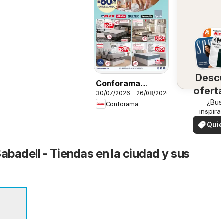
Desc
Conforama
ofert
30/07/2026 - 26/08/2026
Folleto
su 
¿Bu
Conforama
inspir
¡Vea las
Qui
en su 
ver
badell - Tiendas en la ciudad y sus