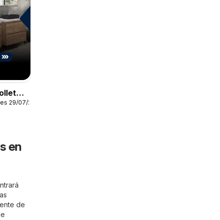
lleto -
les 29/07/2026
e baño
s en
ntrará
las
iente de
de