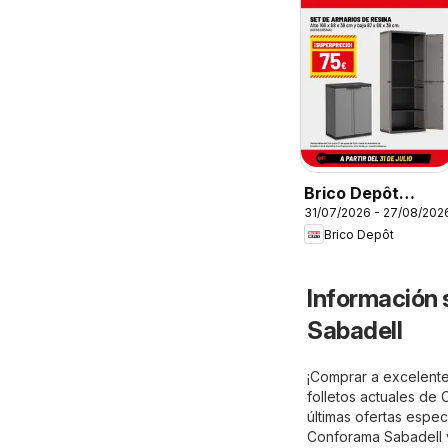
Brico Depôt
31/07/2026 - 27/08/202
Folleto
Brico Depôt
Información 
Sabadell
¡Comprar a excelente
folletos actuales de
últimas ofertas espec
Conforama Sabadell v