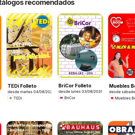
catálogos recomendados
BriCor Folleto
TEDi Folleto
Muebles 
desde lunes 03/08/2026
desde martes 04/08/2026
desde sábado
Folleto
BriCor
TEDi
Muebles 
6