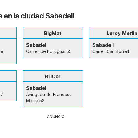
s en la ciudad Sabadell
BigMat
Leroy Merlin
Sabadell
Sabadell
de
Carrer de l'Uruguai 55
Carrer Can Borrell
BriCor
Sabadell
67
Avinguda de Francesc
Macià 58
ANUNCIO