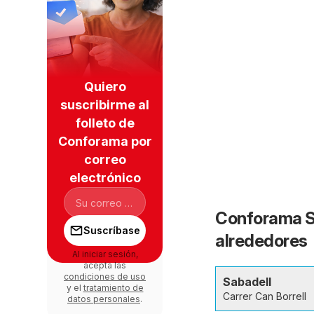
Quiero
suscribirme al
folleto de
Conforama por
correo
electrónico
Conforama Sa
Suscríbase
alrededores
Al iniciar sesión,
acepta las
condiciones de uso
Sabadell
y el
tratamiento de
Carrer Can Borrell
datos personales
.