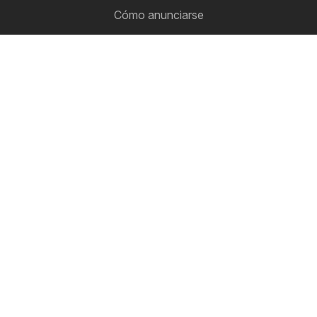
Cómo anunciarse
Zona B2B
Ofertero
Todos los folletos de descuento en un solo lugar
Síguenos
Otros países:
Argentina
Brasil
Chile
Colombia
México
Perú
Portugal
United States
Copyright © 2026
Ofertero.es
.