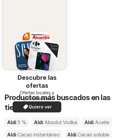
Descubre las
ofertas
Ofertas locales y
Productos más buscados en las
promociones
especiales.
tiendas de Aldi
Quiero ver
Aldi
5 %
Aldi
Absolut Vodka
Aldi
Aceite
Aldi
Cacao instantáneo
Aldi
Cacao soluble