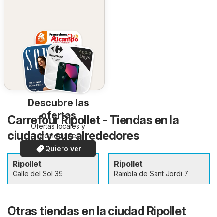
Descubre las
ofertas
Carrefour Ripollet - Tiendas en la
Ofertas locales y
ciudad y sus alrededores
promociones
especiales.
Quiero ver
Ripollet
Ripollet
Calle del Sol 39
Rambla de Sant Jordi 7
Otras tiendas en la ciudad Ripollet