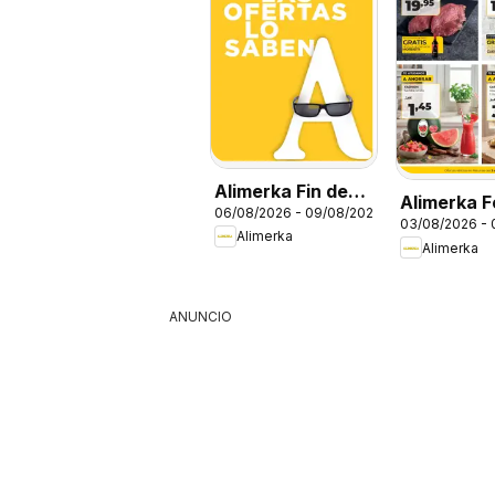
Alimerka Fin de
Alimerka F
06/08/2026 - 09/08/2026
semana
03/08/2026 -
Alimerka
Alimerka
ANUNCIO