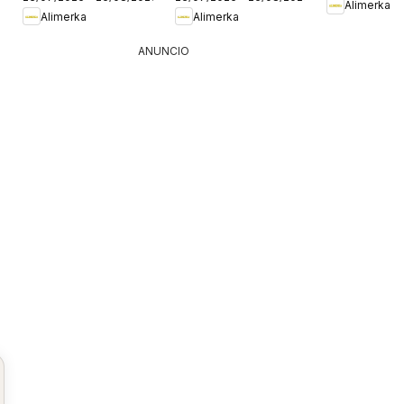
Asturias
Castilla y León
Alimerka
Alimerka
Alimerka
ANUNCIO