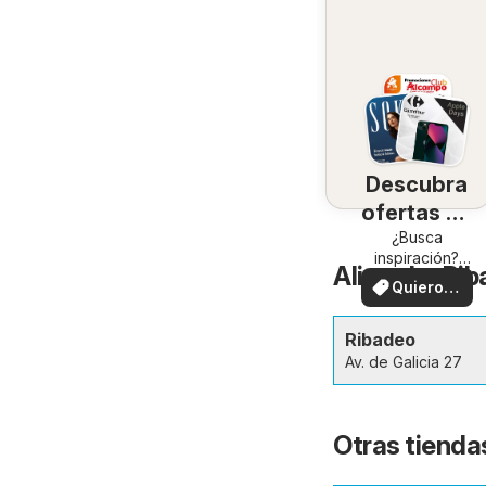
Descubra
ofertas en
su zona
¿Busca
inspiración?
Alimerka Rib
¡Vea las ofertas
Quiero
en su zona!
ver
Ribadeo
Av. de Galicia 27
Otras tienda