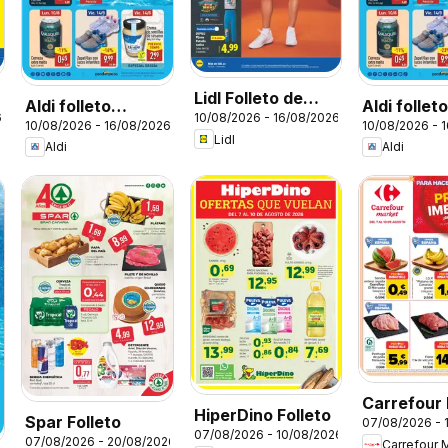
Lidl Folleto de
Aldi folleto
Aldi follet
6
10/08/2026 - 16/08/2026
bazar
10/08/2026 - 16/08/2026
10/08/2026 - 
Península
Baleares
Lidl
Aldi
Aldi
Carrefour
HiperDino Folleto
Spar Folleto
07/08/2026 - 
Precio Imb
07/08/2026 - 10/08/2026
07/08/2026 - 20/08/2026
Carrefour 