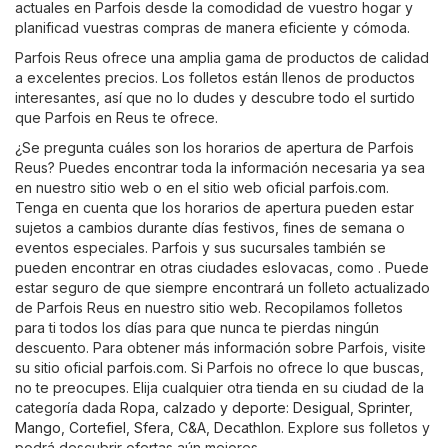
actuales en Parfois desde la comodidad de vuestro hogar y
planificad vuestras compras de manera eficiente y cómoda.
Parfois Reus ofrece una amplia gama de productos de calidad
a excelentes precios. Los folletos están llenos de productos
interesantes, así que no lo dudes y descubre todo el surtido
que Parfois en Reus te ofrece.
¿Se pregunta cuáles son los horarios de apertura de Parfois
Reus? Puedes encontrar toda la información necesaria ya sea
en nuestro sitio web o en el sitio web oficial
parfois.com
.
Tenga en cuenta que los horarios de apertura pueden estar
sujetos a cambios durante días festivos, fines de semana o
eventos especiales. Parfois y sus sucursales también se
pueden encontrar en otras ciudades eslovacas, como . Puede
estar seguro de que siempre encontrará un folleto actualizado
de Parfois Reus en nuestro sitio web. Recopilamos folletos
para ti todos los días para que nunca te pierdas ningún
descuento. Para obtener más información sobre Parfois, visite
su sitio oficial
parfois.com
. Si Parfois no ofrece lo que buscas,
no te preocupes. Elija cualquier otra tienda en su ciudad de la
categoría dada
Ropa, calzado y deporte
:
Desigual
,
Sprinter
,
Mango
,
Cortefiel
,
Sfera
,
C&A
,
Decathlon
. Explore sus folletos y
podrá descubrir ofertas aún mejores.