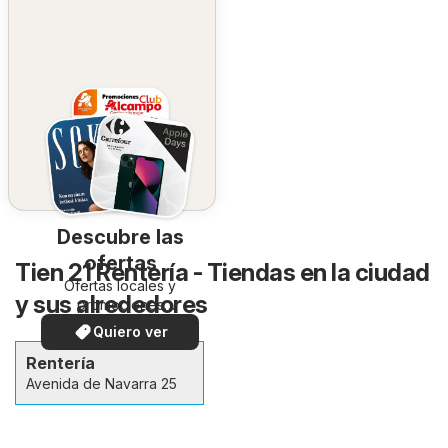
Descubre las
ofertas
Tien 21 Rentería - Tiendas en la ciudad
Ofertas locales y
y sus alrededores
promociones
especiales.
Quiero ver
Rentería
Avenida de Navarra 25