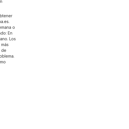
un
obtener
a.es
.
semana o
ndo: En
lano. Los
r más
l de
roblema.
omo