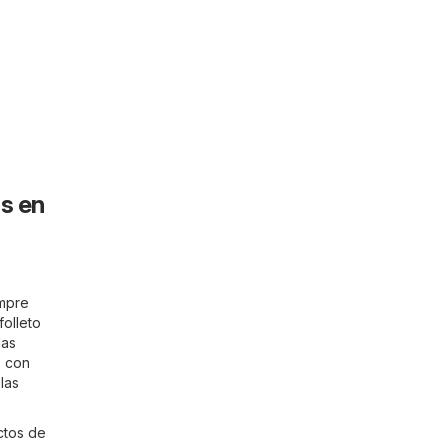
s en
empre
folleto
las
s con
las
ctos de