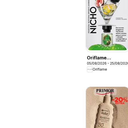
Oriflame
05/08/2026 - 25/08/202
Catálogo
Oriflame
Campaña 11