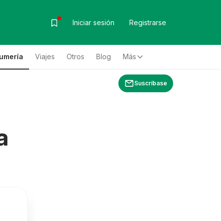
Iniciar sesión
Registrarse
fumería
Viajes
Otros
Blog
Más
Suscríbase
a