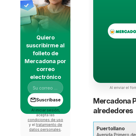
Quiero
suscribirme al
folleto de
Mercadona por
correo
electrónico
Al enviar el fo
Mercadona Pu
Suscríbase
alrededores
Al iniciar sesión,
acepta las
condiciones de uso
y el
tratamiento de
Puertollano
datos personales
.
Avenida Primero d